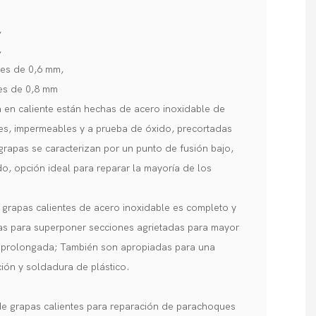
,
,
res de 0,6 mm,
res de 0,8 mm
 en caliente están hechas de acero inoxidable de
ntes, impermeables y a prueba de óxido, precortadas
s grapas se caracterizan por un punto de fusión bajo,
do, opción ideal para reparar la mayoría de los
 grapas calientes de acero inoxidable es completo y
las para superponer secciones agrietadas para mayor
ás prolongada; También son apropiadas para una
ión y soldadura de plástico.
 de grapas calientes para reparación de parachoques