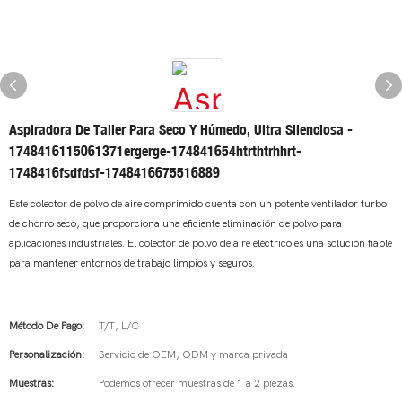
Aspiradora De Taller Para Seco Y Húmedo, Ultra Silenciosa -
1748416115061371ergerge-174841654htrthtrhhrt-
1748416fsdfdsf-1748416675516889
Este colector de polvo de aire comprimido cuenta con un potente ventilador turbo
de chorro seco, que proporciona una eficiente eliminación de polvo para
aplicaciones industriales. El colector de polvo de aire eléctrico es una solución fiable
para mantener entornos de trabajo limpios y seguros.
Método De Pago:
T/T, L/C
Personalización:
Servicio de OEM, ODM y marca privada
Muestras:
Podemos ofrecer muestras de 1 a 2 piezas.