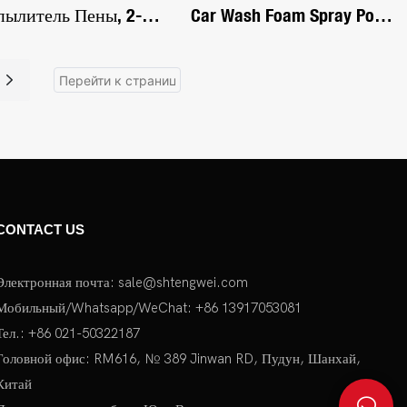
пылитель Пены, 2-
Car Wash Foam Spray Pot
ровый Распылитель
Handheld Household Multi-
ы Для Мойки
Function Pistol Foam Pot
омобиля,
пылитель Пены С
осом, Ручной
пылитель Мыла Под
лением174322826498
CONTACT US
9
Электронная почта:
sale@shtengwei.com
Мобильный/Whatsapp/WeChat: +86 13917053081
Тел.: +86 021-50322187
Головной офис: RM616, № 389 Jinwan RD, Пудун, Шанхай,
Китай