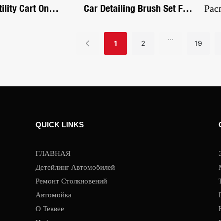
tility Cart On
Car Detailing Brush Set For
Рас
Heavy Duty With
Cleaning Interior Or
Лит
c Handle, Deep
Exterior, Boars Bristle
Пен
...
1
2
19
r Garage,
Detailing Brushes, Dusting
Авт
se
Cleaning Supplies, Tool For
Рас
Emblem, Air Vents, Wheels
Нас
Рас
Дав
QUICK LINKS
387
ГЛАВНАЯ
Детейлинг Автомобилей
Ремонт Столкновений
Автомойка
О Теквее