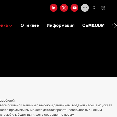
ойка
О Теквее
Информация
OEM&ODM
Ч
томобилей.
автомобильной машины с высоким давлением, водяной насос выпускает
 После промывки вы можете детализировать поверхность с нашим
автомобиль будет выглядеть совершенно новым