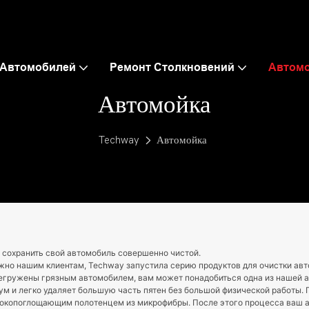
 Автомобилей
Ремонт Столкновений
Автом
Автомойка
Techway
Автомойка
 сохранить свой автомобиль совершенно чистой.
ужно нашим клиентам, Techway запустила серию продуктов для очистки ав
егружены грязным автомобилем, вам может понадобиться одна из нашей 
ум и легко удаляет большую часть пятен без большой физической работы.
окопоглощающим полотенцем из микрофибры. После этого процесса ваш 