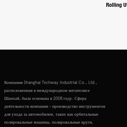
Rolling U
Wheels, 
Ergonomi
Shelfs Fo
Warehou
Компания Shanghai Techway Industrial Co., Ltd.,
расположенная в международном мегаполисе
Шанхай, была основана в 2008 году. Сфера
деятельности компании – производство инструментов
для ухода за автомобилем, таких как орбитальные
полировальные машины, полировальные круги,