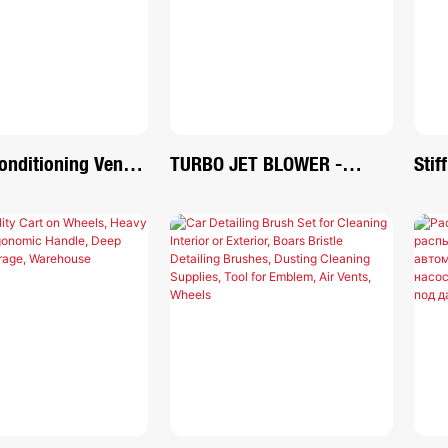
Cleaning Tires
onditioning Vent
TURBO JET BLOWER -
Stif
Cleaning Brush
Профессиональная
Upho
rub
Беспроводная
Bru
Автомобильная Сушилка
Hom
<000000> Удаляет Мусор
Rem