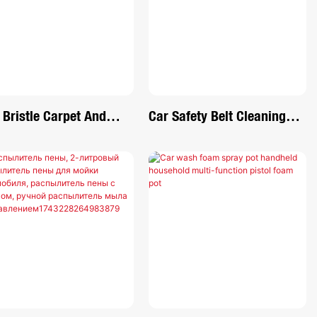
f Bristle Carpet And
Car Safety Belt Cleaning
lstery Cleaning Scrub
Brush, Green Double Sided
sh For Automotive,
U-Shaped Washing Tool,
e, Couch, Stain
Multifunctional Cutlery
overeew
Cleaner Brush