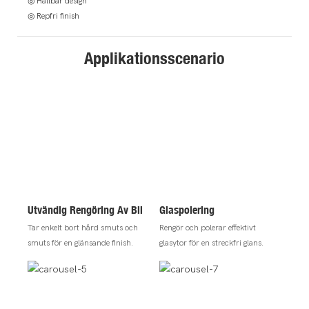
◎ Hållbar design
◎ Repfri finish
Applikationsscenario
Utvändig Rengöring Av Bil
Glaspolering
Tar enkelt bort hård smuts och
Rengör och polerar effektivt
smuts för en glänsande finish.
glasytor för en streckfri glans.