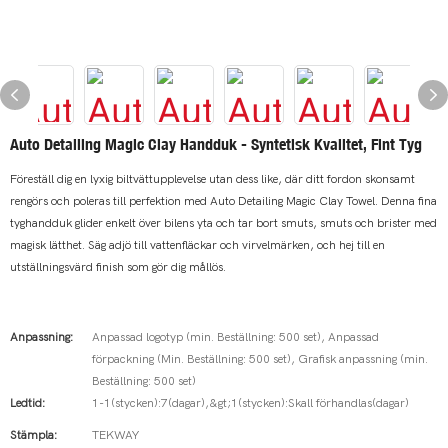
Auto Detailing Magic Clay Handduk - Syntetisk Kvalitet, Fint Tyg
Föreställ dig en lyxig biltvättupplevelse utan dess like, där ditt fordon skonsamt
rengörs och poleras till perfektion med Auto Detailing Magic Clay Towel. Denna fina
tyghandduk glider enkelt över bilens yta och tar bort smuts, smuts och brister med
magisk lätthet. Säg adjö till vattenfläckar och virvelmärken, och hej till en
utställningsvärd finish som gör dig mållös.
Anpassning:
Anpassad logotyp (min. Beställning: 500 set), Anpassad
förpackning (Min. Beställning: 500 set), Grafisk anpassning (min.
Beställning: 500 set)
Ledtid:
1-1(stycken):7(dagar),&gt;1(stycken):Skall förhandlas(dagar)
Stämpla:
TEKWAY