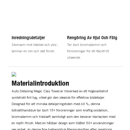
Inredningsdetaljer
Rengöring Av Hjul Och Fälg
Skonsam mot klädsel och ytor,
Tar bort bromsdamm och
lämnar en ren och slät finish.
föroreningar för ett fläckfritt
utseende.
Materialintroduktion
Auto Detailing Magic Clay Towel är tillverkad av ett högkvalitativt
syntetiskt fint tyg, vilket gör den idealisk för effektiva bildetaljer.
Designad för att minska detaljeringstiden med 60 %, denna
biltvätthandduk tar bort 15+ föroreningar som kraftig oxidation,
bromsdamm och trädsaft samtidigt som den bevarar klarlacken med
en repfri finish. Med en hållbar design som tillåter 50+ användningar
per enhet, är denna fina tyghandduk återanvändbar efter rengöring,