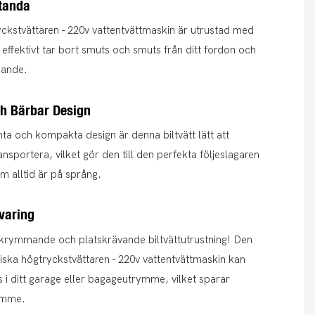
standa
ckstvättaren - 220v vattentvättmaskin är utrustad med
ffektivt tar bort smuts och smuts från ditt fordon och
sande.
h Bärbar Design
ta och kompakta design är denna biltvätt lätt att
ansportera, vilket gör den till den perfekta följeslagaren
om alltid är på språng.
varing
 skrymmande och platskrävande biltvättutrustning! Den
iska högtryckstvättaren - 220v vattentvättmaskin kan
s i ditt garage eller bagageutrymme, vilket sparar
rymme.