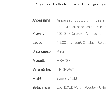
mångsidig och effektiv för alla dina rengöring
Anpassning:
Anpassad logotyp (min. Beställ
set), Grafisk anpassning (min. B
Prover:
100,0 USD/styck | Min. beställn
Ledtid:
1-500 (stycken): 31 (dagar),&gt
Ursprungsort:
Kina
Modell:
HRH13P
Varumärke:
TECKWAY
Frakt:
Stöd sjöfrakt
Betalningar:
L/C,D/A,D/P,T/T,Western Un