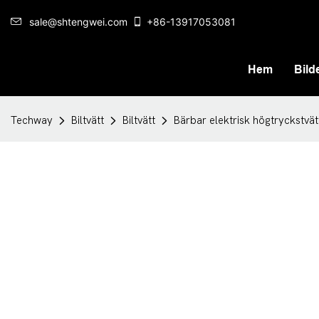
sale@shtengwei.com
+86-13917053081
Hem
Bilde
Techway
Biltvätt
Biltvätt
Bärbar elektrisk högtryckstvät