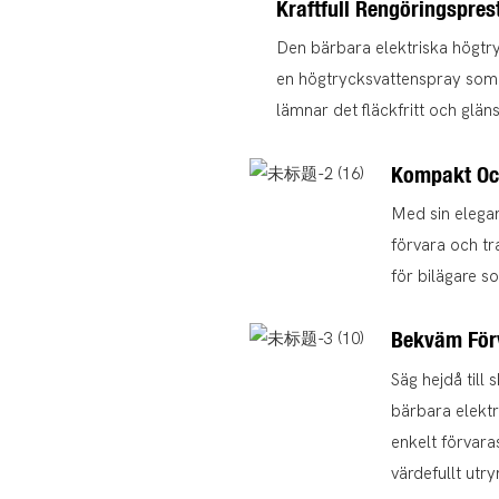
Kraftfull Rengöringspre
Den bärbara elektriska högtry
en högtrycksvattenspray som e
lämnar det fläckfritt och glän
Kompakt Oc
Med sin elegan
förvara och tr
för bilägare s
Bekväm För
Säg hejdå till
bärbara elektr
enkelt förvara
värdefullt ut