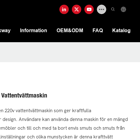
kway
Information
OEM&ODM
FAQ
Katalog
v Vattentvättmaskin
en 220v vattentvättmaskin som ger kraftfulla
ar design. Användare kan använda denna maskin för en mängd
utemöbler och till och med ta bort envis smuts och smuts från
inställningar och olika munstycken är denna krafttvätt