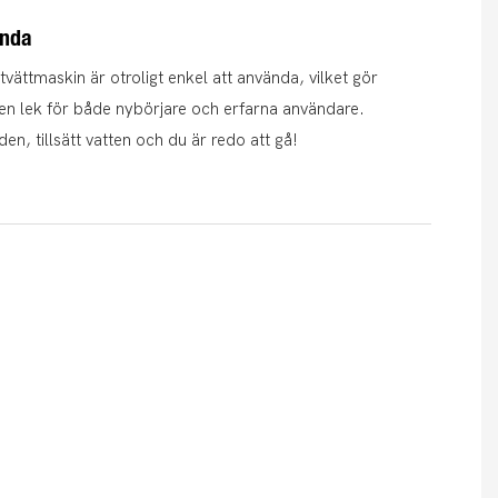
ända
vättmaskin är otroligt enkel att använda, vilket gör
ll en lek för både nybörjare och erfarna användare.
en, tillsätt vatten och du är redo att gå!