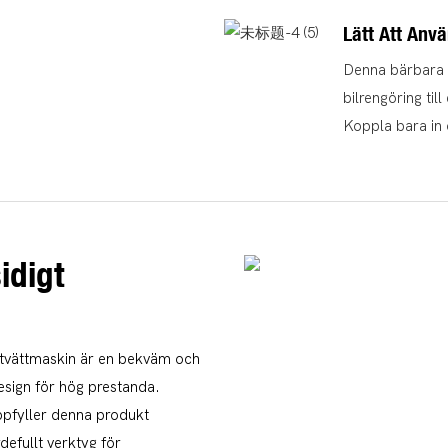
Lätt Att Anv
Denna bärbara t
bilrengöring ti
Koppla bara in d
idigt
ntvättmaskin är en bekväm och
design för hög prestanda.
ppfyller denna produkt
defullt verktyg för