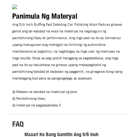
Panimula Ng Materyal
Ang 5/6 Inch Buffing Pad Detailing Car Polishing Wool Pads ay ginawa
gamit ang de-kalidad na wool na materyal na nagsisiguro ng
pambihirang tibay at performance. Ang mga pad na ito ay idinisenyo
upang matugunan ang mahigpit na hinihingi ng automotive
maintenance at paglilinis, na nagbibigay sa mga user ng mahusay na
mga resulta. Mula sa pag-polish hanggang sa pagdedetalye, ang mga
pad na ito ay dalubhasa na ginawa upang makapaghatid ng
pambihirang kalidad at kadalian ng paggamit, na ginagawa itong isang
mahalagang tool para sa pangangalaga sa sasakyan.
◎ Mataas na kalidad na materyal ng lana
◎ Pambihirang tibay
◎ materyal na pagpapakilala 3
FAQ
Maaari Ko Bang Gamitin Ang 5/6 Inch