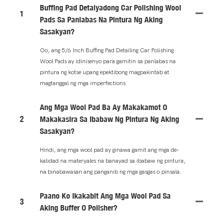
Buffing Pad Detalyadong Car Polishing Wool
1
Pads Sa Panlabas Na Pintura Ng Aking
Sasakyan?
Oo, ang 5/6 Inch Buffing Pad Detailing Car Polishing
Wool Pads ay idinisenyo para gamitin sa panlabas na
pintura ng kotse upang epektibong magpakintab at
magtanggal ng mga imperfections.
Ang Mga Wool Pad Ba Ay Makakamot O
2
Makakasira Sa Ibabaw Ng Pintura Ng Aking
Sasakyan?
Hindi, ang mga wool pad ay ginawa gamit ang mga de-
kalidad na materyales na banayad sa ibabaw ng pintura,
na binabawasan ang panganib ng mga gasgas o pinsala.
Paano Ko Ikakabit Ang Mga Wool Pad Sa
3
Aking Buffer O Polisher?