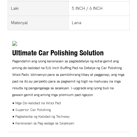
Laki
5 INCH / 6 INCH
Materyal
Lana
Ultimate Car Polishing Solution
Pagandahin ang iyong karanasan sa pagdedetalye ng kotse gamit ang
aming de-kalidad na 5/6 Inch Buffing Pad na Detalye ng Car Polishing
Wool Pads. Idinisenyo para sa pambihirang tibay at pagganap, ang mga
pad na ito ay perpekto para sa pagkamit ng higit na mahusay na mga
resulta ng pangangalaga sa sasakyan. I-upgrade ang iyong buli na
gawain gamit ang aming mga premium pad ngayon.
● Mga De-kalidad na Wool Pad
● Superior Car Polishing
● Pagkakaiba ng Kalidad ng Techway
● Karanasan sa Pag-aalaga sa Sasakyan