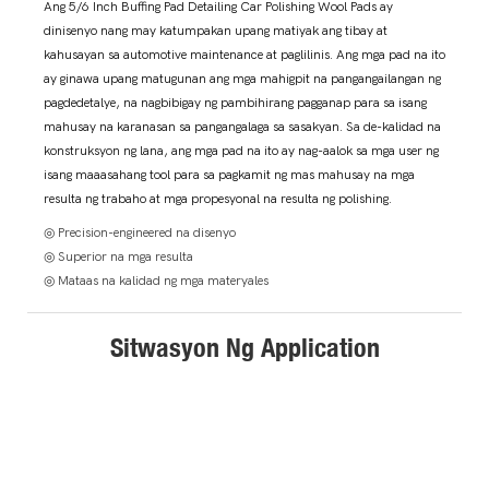
Ang 5/6 Inch Buffing Pad Detailing Car Polishing Wool Pads ay
dinisenyo nang may katumpakan upang matiyak ang tibay at
kahusayan sa automotive maintenance at paglilinis. Ang mga pad na ito
ay ginawa upang matugunan ang mga mahigpit na pangangailangan ng
pagdedetalye, na nagbibigay ng pambihirang pagganap para sa isang
mahusay na karanasan sa pangangalaga sa sasakyan. Sa de-kalidad na
konstruksyon ng lana, ang mga pad na ito ay nag-aalok sa mga user ng
isang maaasahang tool para sa pagkamit ng mas mahusay na mga
resulta ng trabaho at mga propesyonal na resulta ng polishing.
◎ Precision-engineered na disenyo
◎ Superior na mga resulta
◎ Mataas na kalidad ng mga materyales
Sitwasyon Ng Application