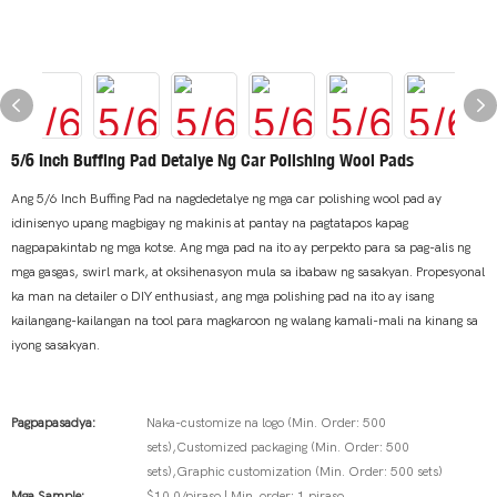
5/6 Inch Buffing Pad Detalye Ng Car Polishing Wool Pads
Ang 5/6 Inch Buffing Pad na nagdedetalye ng mga car polishing wool pad ay
idinisenyo upang magbigay ng makinis at pantay na pagtatapos kapag
nagpapakintab ng mga kotse. Ang mga pad na ito ay perpekto para sa pag-alis ng
mga gasgas, swirl mark, at oksihenasyon mula sa ibabaw ng sasakyan. Propesyonal
ka man na detailer o DIY enthusiast, ang mga polishing pad na ito ay isang
kailangang-kailangan na tool para magkaroon ng walang kamali-mali na kinang sa
iyong sasakyan.
Pagpapasadya:
Naka-customize na logo (Min. Order: 500
sets),Customized packaging (Min. Order: 500
sets),Graphic customization (Min. Order: 500 sets)
Mga Sample:
$10.0/piraso | Min. order: 1 piraso