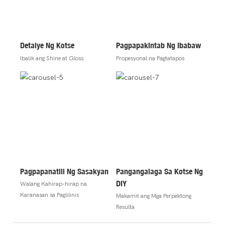
Detalye Ng Kotse
Pagpapakintab Ng Ibabaw
Ibalik ang Shine at Gloss
Propesyonal na Pagtatapos
Pagpapanatili Ng Sasakyan
Pangangalaga Sa Kotse Ng
DIY
Walang Kahirap-hirap na
Karanasan sa Paglilinis
Makamit ang Mga Perpektong
Resulta