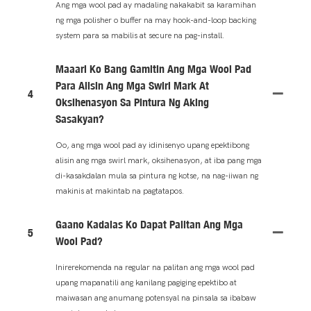
Ang mga wool pad ay madaling nakakabit sa karamihan
ng mga polisher o buffer na may hook-and-loop backing
system para sa mabilis at secure na pag-install.
Maaari Ko Bang Gamitin Ang Mga Wool Pad
Para Alisin Ang Mga Swirl Mark At
4
Oksihenasyon Sa Pintura Ng Aking
Sasakyan?
Oo, ang mga wool pad ay idinisenyo upang epektibong
alisin ang mga swirl mark, oksihenasyon, at iba pang mga
di-kasakdalan mula sa pintura ng kotse, na nag-iiwan ng
makinis at makintab na pagtatapos.
Gaano Kadalas Ko Dapat Palitan Ang Mga
5
Wool Pad?
Inirerekomenda na regular na palitan ang mga wool pad
upang mapanatili ang kanilang pagiging epektibo at
maiwasan ang anumang potensyal na pinsala sa ibabaw