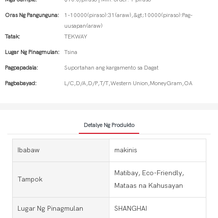
Oras Ng Pangunguna:
1-10000(piraso):31(araw),&gt;10000(piraso):Pag-
uusapan(araw)
Tatak:
TEKWAY
Lugar Ng Pinagmulan:
Tsina
Pagpapadala:
Suportahan ang kargamento sa Dagat
Pagbabayad:
L/C,D/A,D/P,T/T,Western Union,MoneyGram,OA
Detalye Ng Produkto
Ibabaw
makinis
Matibay, Eco-Friendly,
Tampok
Mataas na Kahusayan
Lugar Ng Pinagmulan
SHANGHAI