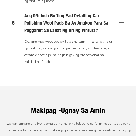
ng pintura ng kotse.
Ang 5/6 Inch Buffing Pad Detailing Car
6
Polishing Wool Pads Ba Ay Angkop Para Sa
Paggamit Sa Lahat Ng Uri Ng Pintura?
Oo, ang mga wool pad ay ligtas na gamitin sa lahat ng uri
ng pintura, kabilang ang mga clear coat, single-stage, at
ceramic coatings, na nagbibigay ng propesyonal na
kalidad na finish.
Makipag -ugnay Sa Amin
Iwanan lamang ang iyong email o numero ng telepono sa form ng contact upang
maipadala ka namin ng isang libreng quote para sa aming malawak na hanay ng