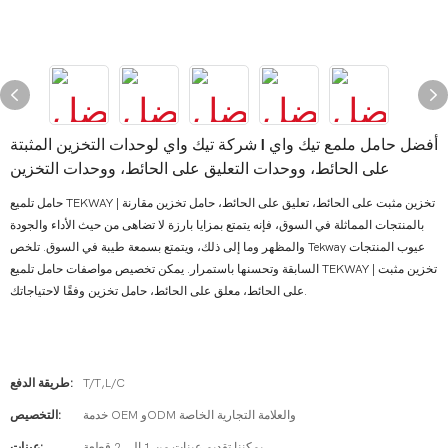
أفضل حامل ملمع تيك واي | شركة تيك واي لوحدات التخزين المثبتة
على الحائط، ووحدات التعليق على الحائط، ووحدات التخزين
حامل تلميع TEKWAY | تخزين مثبت على الحائط، تعليق على الحائط، حامل تخزين مقارنة
بالمنتجات المماثلة في السوق، فإنه يتمتع بمزايا بارزة لا تضاهى من حيث الأداء والجودة
والمظهر وما إلى ذلك، ويتمتع بسمعة طيبة في السوق. تلخص Tekway عيوب المنتجات
السابقة وتحسنها باستمرار. يمكن تخصيص مواصفات حامل تلميع TEKWAY | تخزين مثبت
على الحائط، معلق على الحائط، حامل تخزين وفقًا لاحتياجاتك.
T/T,L/C
طريقة الدفع:
خدمة OEM وODM والعلامة التجارية الخاصة
التخصيص:
يمكننا تقديم عينات من 1 إلى 2 قطعة
عينات: