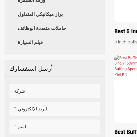
ورقة الصنفرة
براز ميكانيكي المتداول
حاملات متعددة الوظائف
Best 5 In
Polishin
5 inch poli
فيلم السيارة
Suitable 
sponge pad
Polishin
buffer pol
Polishin
أرسل استفسارك
polishing 
products on
incomparab
شركة
advantages
performanc
البريد الإلكتروني
appearance
good reputa
اسم
market.Te
Best Buff
defects of