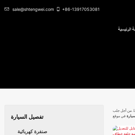
sale@shtengwei.com
+86-13917053081
 الرئيسية
دة ، يقوم Tekway أيضًا بتطوير أنواع مختلفة من
سيارة
تفصيل السيارة
صنفرة كهربائية