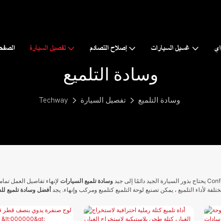
اي
غسيل السيارات
إصلاح التصادم
تفصيل السيارة
الصفحة
وسادة التلميع
وسادة التلميع
تفصيل السيارة
Techway
يحتاج بذور السيارة الجيد دائمًا إلى جيد
وسادة تلميع السيارات
لإنهاء تفاصيل العمل تماما. من أجل جلب Conference لشراء العملاء في محطة واح
لفة لأداء التلميع ، يمكن تصنيع لوحة التلميع كتلميع ومركب وإنهاء. يجد
أفضل وسادة تلميع لل