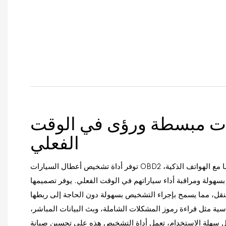
 مبسطة ورؤى في الوقت
الفعلي
توفر أداة تشخيص أعطال السيارات OBD2 عبر تقنية البلوتوث توافقًا سلسًا مع الهواتف الذكية،
بسهولة ومراقبة أداء سياراتهم في الوقت الفعلي. يوفر تصميمها
لنقل، مما يسمح بإجراء التشخيص بسهولة دون الحاجة إلى ربطها
سية مثل قراءة رموز المشكلات الشاملة، وبث البيانات المباشر،
 سهلة الاستخدام، تعمل أداة التشخيص هذه على تحسين صيانة