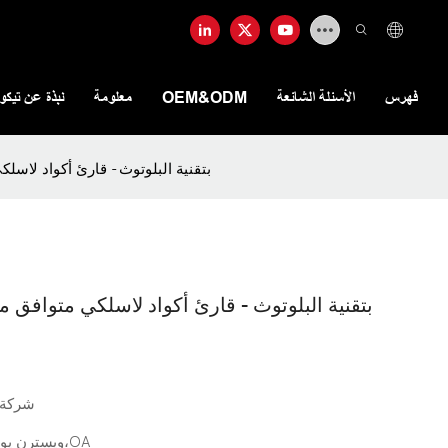
فهرس
الأسئلة الشائعة
OEM&ODM
معلومة
نبذة عن تيكو
أداة تشخيص أعطال السيارات OBD2 بتقنية البلوتوث 
شركة 
L/C،D/A،D/P،T/T،ويسترن يونيون،موني جرام،OA