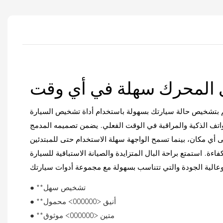
بتشخيص حالة سيارتك بسهولة باستخدام أداة تشخيص السيارة OBD2 Bluetooth، المصممة
اتف الذكية والمراقبة في الوقت الفعلي. يضمن تصميمه المدمج
 أي مكان، بينما تسمح الواجهة سهلة الاستخدام حتى للمبتدئين
ءة. استمتع براحة البال المتزايدة والصيانة الاستباقية للسيارة
● **تشخيص سهل
● **أنيق <000000> محمول
● **متين <000000> موثوق