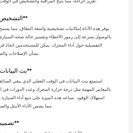
تعزيز الراحة، مما يتيح المراقبة والتشخيص في الوقت الفعلي من راحة الهاتف الذكي.
**التشخيص الشامل**
توفر هذه الأداة إمكانيات تشخيصية واسعة النطاق، مما يسم
بالوصول بسرعة إلى رموز الأخطاء وتفسير حالة صحة السيارة
التفصيلية حول أداء المحرك، يمكن للمستخدمين اتخاذ قر
بشأن الإصلاحات والصيانة الضرورية.
**بث البيانات المباشر**
استمتع ببث البيانات في الوقت الفعلي الذي يبقي السائق
بالمعايير المهمة مثل درجة حرارة المحرك وعدد الدورات في ال
استهلاك الوقود. تساعد هذه الميزة على تتبع أداء السيارة
مما يضمن الأداء الأمثل والصيانة الاستباقية.
**تصميم مضغوط**