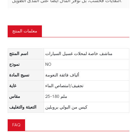
النفايات فحسب، بل توفر المال أيضًا على المدى الطويل.
معلمات المنتج
مناشف خاصة لمحلات غسيل السيارات
اسم المنتج
NO
نموذج
ألياف فائقة النعومة
نسيج المادة
تجفيف/امتصاص الماء
غاية
25-180 ملم
مقاس
كيس من البولي بروبلين
التعبئة والتغليف
FAQ