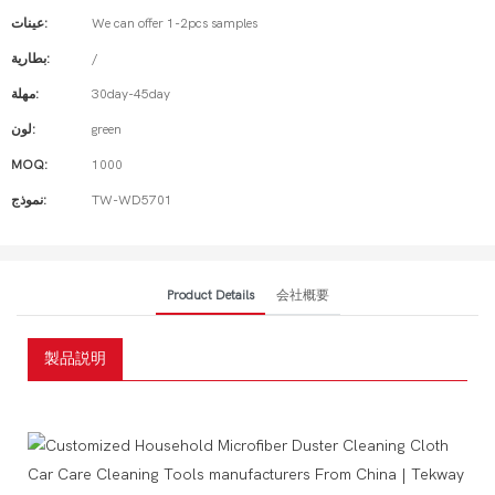
We can offer 1-2pcs samples
عينات:
/
بطارية:
30day-45day
مهلة:
green
لون:
MOQ:
1000
TW-WD5701
نموذج:
Product Details
会社概要
製品説明