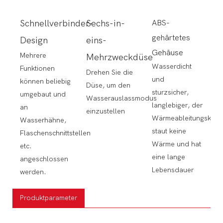
Schnellverbinder-
Sechs-in-
ABS-
gehärtetes
Design
eins-
Gehäuse
Mehrere
Mehrzweckdüse
Wasserdicht
Funktionen
Drehen Sie die
und
können beliebig
Düse, um den
sturzsicher,
umgebaut und
Wasserauslassmodus
langlebiger, der
an
einzustellen
Wärmeableitungskana
Wasserhähne,
staut keine
Flaschenschnittstellen
Wärme und hat
etc.
eine lange
angeschlossen
Lebensdauer
werden.
Produktparameter