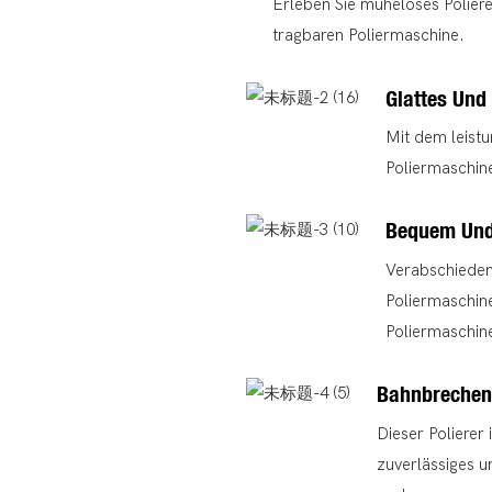
Erleben Sie müheloses Polier
tragbaren Poliermaschine.
Glattes Und
Mit dem leist
Poliermaschine
Bequem Und 
Verabschieden
Poliermaschin
Poliermaschin
Bahnbrechen
Dieser Polierer 
zuverlässiges u