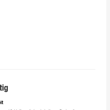
tig
it