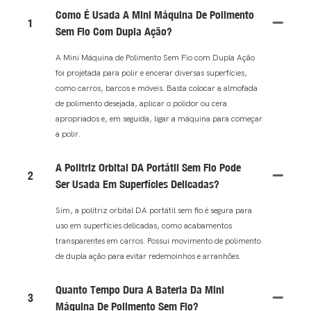
Como É Usada A Mini Máquina De Polimento
1
Sem Fio Com Dupla Ação?
A Mini Máquina de Polimento Sem Fio com Dupla Ação
foi projetada para polir e encerar diversas superfícies,
como carros, barcos e móveis. Basta colocar a almofada
de polimento desejada, aplicar o polidor ou cera
apropriados e, em seguida, ligar a máquina para começar
a polir.
A Politriz Orbital DA Portátil Sem Fio Pode
2
Ser Usada Em Superfícies Delicadas?
Sim, a politriz orbital DA portátil sem fio é segura para
uso em superfícies delicadas, como acabamentos
transparentes em carros. Possui movimento de polimento
de dupla ação para evitar redemoinhos e arranhões.
Quanto Tempo Dura A Bateria Da Mini
3
Máquina De Polimento Sem Fio?