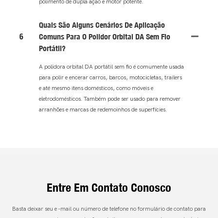
polimento de dupla ação e motor potente.
Quais São Alguns Cenários De Aplicação
6
Comuns Para O Polidor Orbital DA Sem Fio
Portátil?
A polidora orbital DA portátil sem fio é comumente usada
para polir e encerar carros, barcos, motocicletas, trailers
e até mesmo itens domésticos, como móveis e
eletrodomésticos. Também pode ser usado para remover
arranhões e marcas de redemoinhos de superfícies.
Entre Em Contato Conosco
Basta deixar seu e -mail ou número de telefone no formulário de contato para