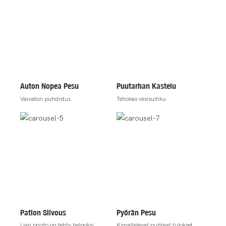
Auton Nopea Pesu
Puutarhan Kastelu
Vaivaton puhdistus
Tehokas vesisuihku
Pation Siivous
Pyörän Pesu
Lian poisto on tehty helpoksi
Kimaltelevat puhtaat tulokset