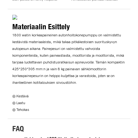
Materiaalin Esittely
1800 watin korkeapaineinen autonhoitokonepumppu on valmistettu
kestävistä materiaaleista, mikä takaa pitkäkestoisen suorituskyvyn
autopesun aikana. Painepesuri on valmistettu vahvoista
komponenteista, kuten paineastiasta, moottorista ja moottorista, mikä
tarjoaa luotettavan puhdistusratkaisun ajoneuvoille. Tämän kompaktin
425*250*305 mm:n ja vain 8 kg painavan sähkömoottorin
korkeapainepesurin on helppo kuljettaa ja varastoida, joten se on
ihanteellinen kotitalouksien siivoustöihin.
◎ Kestävä
◎ Laatu
◎ Tehokas
FAQ