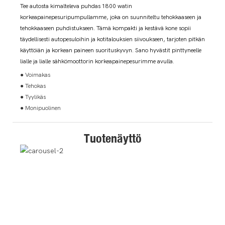
Tee autosta kimalteleva puhdas 1800 watin
korkeapainepesuripumpullamme, joka on suunniteltu tehokkaaseen ja
tehokkaaseen puhdistukseen. Tämä kompakti ja kestävä kone sopii
täydellisesti autopesuloihin ja kotitalouksien siivoukseen, tarjoten pitkän
käyttöiän ja korkean paineen suorituskyvyn. Sano hyvästit pinttyneelle
lialle ja lialle sähkömoottorin korkeapainepesurimme avulla.
● Voimakas
● Tehokas
● Tyylikäs
● Monipuolinen
Tuotenäyttö