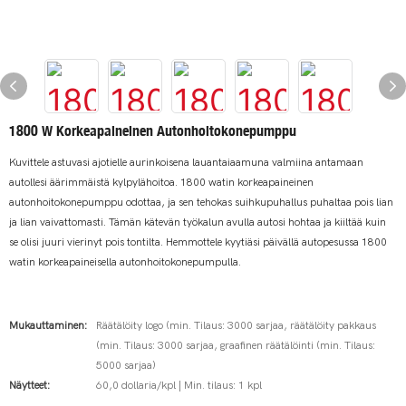
1800 W Korkeapaineinen Autonhoitokonepumppu
Kuvittele astuvasi ajotielle aurinkoisena lauantaiaamuna valmiina antamaan
autollesi äärimmäistä kylpylähoitoa. 1800 watin korkeapaineinen
autonhoitokonepumppu odottaa, ja sen tehokas suihkupuhallus puhaltaa pois lian
ja lian vaivattomasti. Tämän kätevän työkalun avulla autosi hohtaa ja kiiltää kuin
se olisi juuri vierinyt pois tontilta. Hemmottele kyytiäsi päivällä autopesussa 1800
watin korkeapaineisella autonhoitokonepumpulla.
Mukauttaminen:
Räätälöity logo (min. Tilaus: 3000 sarjaa, räätälöity pakkaus
(min. Tilaus: 3000 sarjaa, graafinen räätälöinti (min. Tilaus:
5000 sarjaa)
Näytteet:
60,0 dollaria/kpl | Min. tilaus: 1 kpl