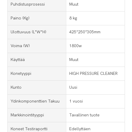
Puhdistusprosessi
Muut
Paino (kg)
8 kg
Ulottuvuus (l*w*h)
425*250*305mm
Voima (W)
1800w
Käyttää
Muut
Konetyyppi
HIGH PRESSURE CLEANER
Kunto
Uusi
Ydinkomponenttien Takuu
1 vuosi
Markkinointityyppi
Tavallinen tuote
Koneet Testiraportti
Edellyttäen