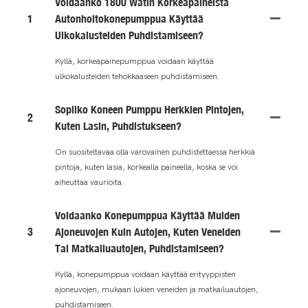
Voidaanko 1800 Watin Korkeapaineista
1
Autonhoitokonepumppua Käyttää
Ulkokalusteiden Puhdistamiseen?
Kyllä, korkeapainepumppua voidaan käyttää
ulkokalusteiden tehokkaaseen puhdistamiseen.
Sopiiko Koneen Pumppu Herkkien Pintojen,
2
Kuten Lasin, Puhdistukseen?
On suositeltavaa olla varovainen puhdistettaessa herkkiä
pintoja, kuten lasia, korkealla paineella, koska se voi
aiheuttaa vaurioita.
Voidaanko Konepumppua Käyttää Muiden
3
Ajoneuvojen Kuin Autojen, Kuten Veneiden
Tai Matkailuautojen, Puhdistamiseen?
Kyllä, konepumppua voidaan käyttää erityyppisten
ajoneuvojen, mukaan lukien veneiden ja matkailuautojen,
puhdistamiseen.