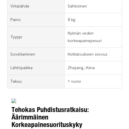
Virtalähde
Sähköinen
Paino
8 kg
Kylmän veden
Tyyppi
korkeapainepesuri
Soveltaminen
Kotitalouksien siivous
Lähtöpaikka
Zhejiang, Kiina
Takuu
1 vuosi
Tehokas Puhdistusratkaisu:
Äärimmäinen
Korkeapainesuorituskyky