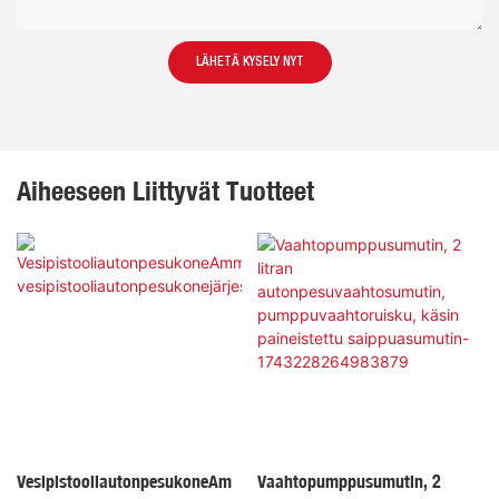
LÄHETÄ KYSELY NYT
Aiheeseen Liittyvät Tuotteet
VesipistooliautonpesukoneAm
Vaahtopumppusumutin, 2