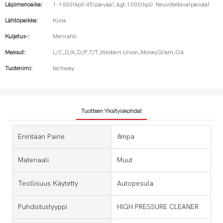
Läpimenoaika:
1-1000(kpl):45(päivää),&gt;1000(kpl): Neuvoteltava(päivää)
Lähtöpaikka:
Kiina
Kuljetus-:
Merirahti
Maksut:
L/C,D/A,D/P,T/T,Western Union,MoneyGram,OA
Tuotenimi:
techway
Tuotteen Yksityiskohdat
Enintään Paine
8mpa
Materiaali
Muut
Teollisuus Käytetty
Autopesula
Puhdistustyyppi
HIGH PRESSURE CLEANER