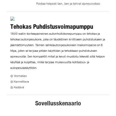
Poistaa helposti lian, lian ja tahrat ajoneuvostasi.
Tehokas Puhdistusvoimapumppu
1800 watin korkeapaineinen autonhoitokonepumppu on tehokas ja
tehokas autonpesukone, joka on täydellinen kriittiseen puhdistukseen ja
jäämättömyyteen. Tämän sähköautonpesukoneen maksimipaine on 8
Mpa, joten se tarjoaa pitkän käyttöiän ja tehokkaan puhdistuksen
ajoneuvoille. Sen kompaktit mitat ja kevyt muotoilu tekevät siitä helpon
käyttää ja kuljettaa, mikä tarjoaa mukavuutta kotitalous- ja
autopesulakäyttöön.
◎ Voimakas
◎ Kannettava
◎ Kestävä
Sovellusskenaario