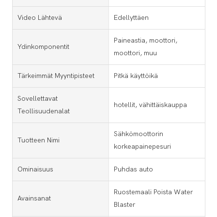
Video Lähtevä
Edellyttäen
Paineastia, moottori,
Ydinkomponentit
moottori, muu
Tärkeimmät Myyntipisteet
Pitkä käyttöikä
Sovellettavat
hotellit, vähittäiskauppa
Teollisuudenalat
Sähkömoottorin
Tuotteen Nimi
korkeapainepesuri
Ominaisuus
Puhdas auto
Ruostemaali Poista Water
Avainsanat
Blaster