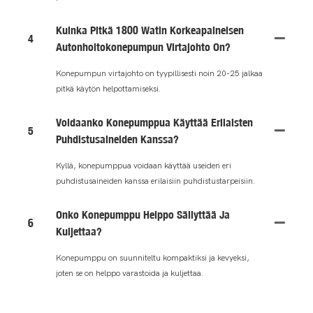
Kuinka Pitkä 1800 Watin Korkeapaineisen
4
Autonhoitokonepumpun Virtajohto On?
Konepumpun virtajohto on tyypillisesti noin 20-25 jalkaa
pitkä käytön helpottamiseksi.
Voidaanko Konepumppua Käyttää Erilaisten
5
Puhdistusaineiden Kanssa?
Kyllä, konepumppua voidaan käyttää useiden eri
puhdistusaineiden kanssa erilaisiin puhdistustarpeisiin.
Onko Konepumppu Helppo Säilyttää Ja
6
Kuljettaa?
Konepumppu on suunniteltu kompaktiksi ja kevyeksi,
joten se on helppo varastoida ja kuljettaa.