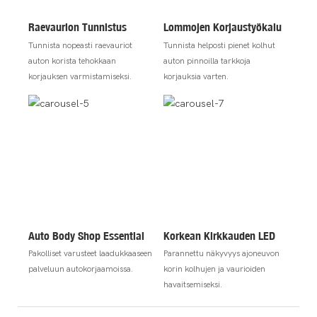
Raevaurion Tunnistus
Lommojen Korjaustyökalu
Tunnista nopeasti raevauriot
Tunnista helposti pienet kolhut
auton korista tehokkaan
auton pinnoilla tarkkoja
korjauksen varmistamiseksi.
korjauksia varten.
Auto Body Shop Essential
Korkean Kirkkauden LED
Pakolliset varusteet laadukkaaseen
Parannettu näkyvyys ajoneuvon
palveluun autokorjaamoissa.
korin kolhujen ja vaurioiden
havaitsemiseksi.