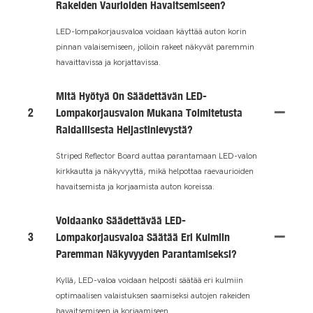
Rakeiden Vaurioiden Havaitsemiseen?
LED-lompakorjausvaloa voidaan käyttää auton korin
pinnan valaisemiseen, jolloin rakeet näkyvät paremmin
havaittavissa ja korjattavissa.
Mitä Hyötyä On Säädettävän LED-
2
Lompakorjausvalon Mukana Toimitetusta
Raidallisesta Heijastinlevystä?
Striped Reflector Board auttaa parantamaan LED-valon
kirkkautta ja näkyvyyttä, mikä helpottaa raevaurioiden
havaitsemista ja korjaamista auton koreissa.
Voidaanko Säädettävää LED-
3
Lompakorjausvaloa Säätää Eri Kulmiin
Paremman Näkyvyyden Parantamiseksi?
Kyllä, LED-valoa voidaan helposti säätää eri kulmiin
optimaalisen valaistuksen saamiseksi autojen rakeiden
havaitsemiseen ja korjaamiseen.