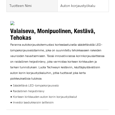
Tuotteen Nimi
Auton korjaustyökalu
Valaiseva, Monipuolinen, Kestävä,
Tehokas
Paranna autokorjauskokemustasi korkealaatuisella säädettävällä LED-
lompakorjausvalollamme, joka on suunniteltu tehokkaaseen rakeiden
vaurioiden havaitsemiseen. Tässä innovatiivisessa korinkorjauslaitteessa
on raidallinen heijastinlevy, joka varmistaa korkean kirkkauden ja
tarkan tunnistuksen. Luota Techwayn kestäviin, käyttäjäystävällisiin
auton korin korjaustyökaluihin, jotka tuottavat joka kerta
poikkeuksellisia tuloksia.
● Säädettävä LED-lompakorjausvalo
● Raidallinen heijastinlevy
● Korkean kirkkauden auton korin korjaustyökalut
● Investoi laadukkaisiin laitteisiin