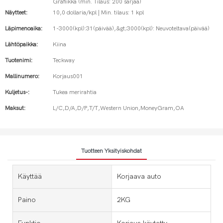
Grafiikka (min. Tilaus: 200 sarjaa)
Näytteet:
10,0 dollaria/kpl | Min. tilaus: 1 kpl
Läpimenoaika:
1-3000(kpl):31(päivää),&gt;3000(kpl): Neuvoteltava(päivää)
Lähtöpaikka:
Kiina
Tuotenimi:
Teckway
Mallinumero:
Korjaus001
Kuljetus-:
Tukea merirahtia
Maksut:
L/C,D/A,D/P,T/T,Western Union,MoneyGram,OA
Tuotteen Yksityiskohdat
Käyttää
Korjaava auto
Paino
2KG