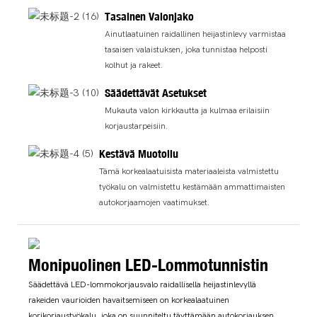
Tasainen Valonjako
Ainutlaatuinen raidallinen heijastinlevy varmistaa
tasaisen valaistuksen, joka tunnistaa helposti
kolhut ja rakeet.
Säädettävät Asetukset
Mukauta valon kirkkautta ja kulmaa erilaisiin
korjaustarpeisiin.
Kestävä Muotoilu
Tämä korkealaatuisista materiaaleista valmistettu
työkalu on valmistettu kestämään ammattimaisten
autokorjaamojen vaatimukset.
Monipuolinen LED-Lommotunnistin
Säädettävä LED-lommokorjausvalo raidallisella heijastinlevyllä
rakeiden vaurioiden havaitsemiseen on korkealaatuinen
korikorjaustyökalu, joka on suunniteltu täyttämään autokorjauksen