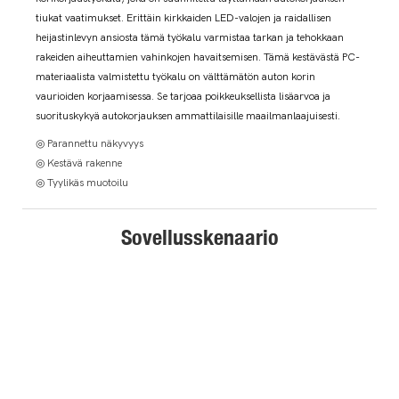
tiukat vaatimukset. Erittäin kirkkaiden LED-valojen ja raidallisen
heijastinlevyn ansiosta tämä työkalu varmistaa tarkan ja tehokkaan
rakeiden aiheuttamien vahinkojen havaitsemisen. Tämä kestävästä PC-
materiaalista valmistettu työkalu on välttämätön auton korin
vaurioiden korjaamisessa. Se tarjoaa poikkeuksellista lisäarvoa ja
suorituskykyä autokorjauksen ammattilaisille maailmanlaajuisesti.
◎ Parannettu näkyvyys
◎ Kestävä rakenne
◎ Tyylikäs muotoilu
Sovellusskenaario