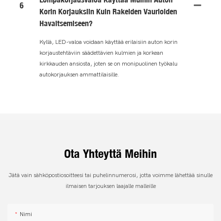
6
Korin Korjauksiin Kuin Rakeiden Vaurioiden
Havaitsemiseen?
Kyllä, LED-valoa voidaan käyttää erilaisiin auton korin
korjaustehtäviin säädettävien kulmien ja korkean
kirkkauden ansiosta, joten se on monipuolinen työkalu
autokorjauksen ammattilaisille.
Ota Yhteyttä Meihin
Jätä vain sähköpostiosoitteesi tai puhelinnumerosi, jotta voimme lähettää sinulle
ilmaisen tarjouksen laajalle malleille
Nimi