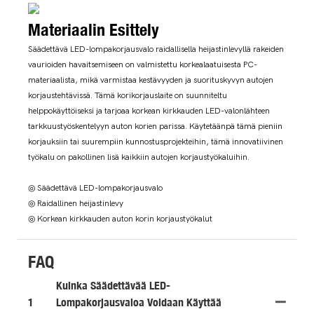
Materiaalin Esittely
Säädettävä LED-lompakorjausvalo raidallisella heijastinlevyllä rakeiden
vaurioiden havaitsemiseen on valmistettu korkealaatuisesta PC-
materiaalista, mikä varmistaa kestävyyden ja suorituskyvyn autojen
korjaustehtävissä. Tämä korikorjauslaite on suunniteltu
helppokäyttöiseksi ja tarjoaa korkean kirkkauden LED-valonlähteen
tarkkuustyöskentelyyn auton korien parissa. Käytetäänpä tämä pieniin
korjauksiin tai suurempiin kunnostusprojekteihin, tämä innovatiivinen
työkalu on pakollinen lisä kaikkiin autojen korjaustyökaluihin.
◎ Säädettävä LED-lompakorjausvalo
◎ Raidallinen heijastinlevy
◎ Korkean kirkkauden auton korin korjaustyökalut
FAQ
Kuinka Säädettävää LED-
1
Lompakorjausvaloa Voidaan Käyttää