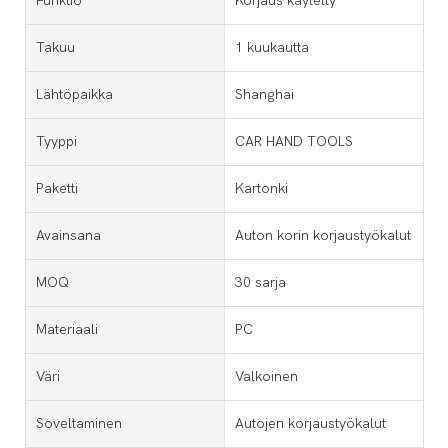
Funktio
Korjaus käytetty
Takuu
1 kuukautta
Lähtöpaikka
Shanghai
Tyyppi
CAR HAND TOOLS
Paketti
Kartonki
Avainsana
Auton korin korjaustyökalut
MOQ
30 sarja
Materiaali
PC
Väri
Valkoinen
Soveltaminen
Autojen korjaustyökalut