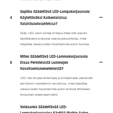
Sopiiko Säädettävä LED-Lompakorjausvalo
4
Käytettäväksi Kaikenlaisissa
Valaistusolosuhteissa?
Kyllä, LED-valon korkea kirkkaus tekee siitä sopivan
käytettäväksi erilaisissa valaistusolosuhteissa, mikä
helpottaa raevaurioiden havaitsemista auton koreissa.
Miten Säädettävä LED-Lommokorjausvalo
5
Eroaa Perinteisistä Lommojen
Havaitsemismenetelmistä?
LED-valo tarjoaa tarkempaa ja kirkkaampaa valaistusta
perinteisiin menetelmiin verrattuna, mikä helpottaa
raevaurioiden havaitsemista auton koreissa tehokkaan
korjauksen aikaansaamiseksi.
Voidaanko Säädettävää LED-
Lompakorjausvaloa Käyttää Muihin Auton