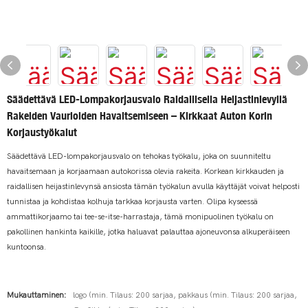
Säädettävä LED-Lompakorjausvalo Raidallisella Heijastinlevyllä
Rakeiden Vaurioiden Havaitsemiseen – Kirkkaat Auton Korin
Korjaustyökalut
Säädettävä LED-lompakorjausvalo on tehokas työkalu, joka on suunniteltu
havaitsemaan ja korjaamaan autokorissa olevia rakeita. Korkean kirkkauden ja
raidallisen heijastinlevynsä ansiosta tämän työkalun avulla käyttäjät voivat helposti
tunnistaa ja kohdistaa kolhuja tarkkaa korjausta varten. Olipa kyseessä
ammattikorjaamo tai tee-se-itse-harrastaja, tämä monipuolinen työkalu on
pakollinen hankinta kaikille, jotka haluavat palauttaa ajoneuvonsa alkuperäiseen
kuntoonsa.
Mukauttaminen:
logo (min. Tilaus: 200 sarjaa, pakkaus (min. Tilaus: 200 sarjaa,