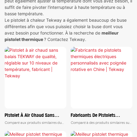
peut également ajuster la température dont vous avez besoin, il
suffit de faire pivoter l'interrupteur à haute température ou à
basse température.
Le pistolet à chaleur Tekway a également beaucoup de buse
différentes afin que vous puissiez choisir la buse dont vous
avez besoin pour fonctionner. À la recherche de
meilleur
pistolet thermique
? Contactez Tekway.
Pistolet À Air Chaud Sans
Fabricants De Pistolets
Balais TEKWAY De Qualité,
Thermiques Électriques
Comparé aux produits similaires du
Comparé à des produits similaires sur
Réglable Sur 10 Niveaux De
Personnalisés Avec Poignée
marché, le pistolet à air chaud sans
le marché, le pistolet thermique
balais TEKWAY à 10 niveaux de
électrique à poignée rotative présente