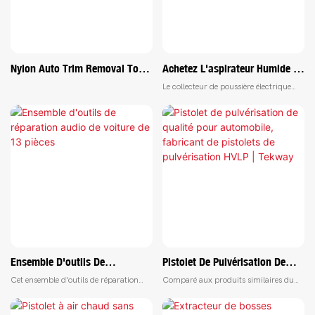
Nylon Auto Trim Removal Tool
Achetez L'aspirateur Humide Et
Kit No-Scratch Removal Tool
Sec, Vide Ultra-Cré
Le collecteur de poussière électrique
Kit For Car Panel <000000>
d'air comprimé à l'air électrique est
Audio Dashboard Dismantle
équipé d'un ventilateur à jet violent
turbo turbo super puissant, ce qui le
Red
rend très efficace pour éliminer la
poussière et les débris. Sa technologie
avancée garantit un nettoyage
approfondi et une meilleure qualité de
l'air dans n'importe quel
environnement
Ensemble D'outils De
Pistolet De Pulvérisation De
Réparation Audio De Voiture De
Qualité Pour Automobile,
Cet ensemble d'outils de réparation
Comparé aux produits similaires du
13 Pièces
Fabricant De Pistolets De
audio de voiture de 13 pièces est
marché, ce pistolet présente des
Pulvérisation HVLP | Tekway
parfait pour le démontage et la
avantages incomparables en termes de