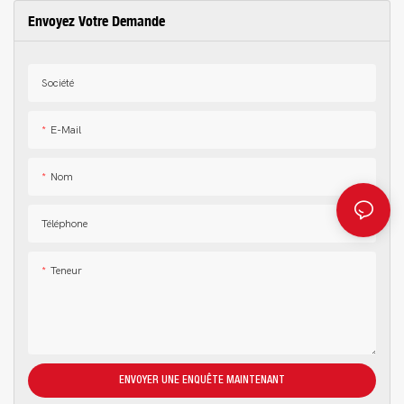
d'esthétique, etc., et jouit d'une
réputation. Tekway s'attache à corriger
Envoyez Votre Demande
excellente réputation. Tekway a corrigé
les défauts des produits précédents et
les défauts de ses anciens produits et
les améliore continuellement. Les
les a constamment améliorés. Les
spécifications des kits de débosselage
Société
spécifications du pistolet pulvérisateur
pour l'aluminium et l'acier sont
professionnel TEKWAY d'une capacité
personnalisables selon vos besoins.
de 600 cm³ avec buse de 1,4 mm
E-Mail
peuvent être personnalisées selon vos
besoins.
Nom
Téléphone
Teneur
ENVOYER UNE ENQUÊTE MAINTENANT