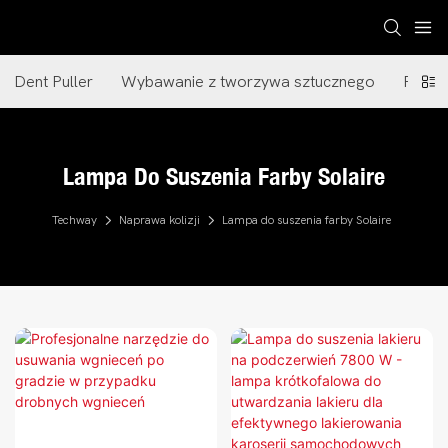
Dent Puller
Wybawanie z tworzywa sztucznego
Pistol
Lampa Do Suszenia Farby Solaire
Techway
Naprawa kolizji
Lampa do suszenia farby Solaire