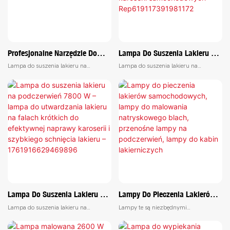
Profesjonalne Narzędzie Do
Lampa Do Suszenia Lakieru Na
Usuwania Wgnieceń Po Gradzie
Podczerwień 7800 W - Lampa
Lampa do suszenia lakieru na
Lampa do suszenia lakieru na
W Przypadku Drobnych
Krótkofalowa Do Utwardzania
podczerwień o mocy 7800 W została
podczerwień o mocy 7800 W została
Wgnieceń
Lakieru Dla Efektywnego
zaprojektowana do efektywnej
zaprojektowana do efektywnej
naprawy karoserii i szybkiego
naprawy karoserii i szybkiego
Lakierowania Karoserii
schnięcia lakieru. Ta lampa o krótkiej
schnięcia lakieru. Ta lampa o krótkiej
Samochodowych
fali umożliwia szybkie i dokładne
fali umożliwia szybkie i dokładne
Rep619117391981172
suszenie, co czyni ją niezbędnym
suszenie, co czyni ją niezbędnym
narzędziem w profesjonalnych
narzędziem w profesjonalnych
warsztatach blacharsko-
warsztatach blacharsko-
lakierniczych.
lakierniczych.
Lampa Do Suszenia Lakieru Na
Lampy Do Pieczenia Lakierów
Podczerwień 7800 W – Lampa
Samochodowych, Lampy Do
Lampa do suszenia lakieru na
Lampy te są niezbędnymi
Do Utwardzania Lakieru Na
Malowania Natryskowego
podczerwień o mocy 7800 W została
narzędziami stosowanymi w
zaprojektowana do efektywnej
przemyśle motoryzacyjnym do