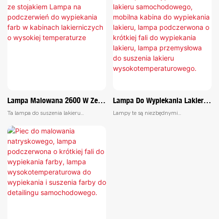
Falach Krótkich Do Efektywnej
Blach, Przenośne Lampy Na
naprawy karoserii i szybkiego
utwardzania lakieru i zapewnienia
Naprawy Karoserii I Szybkiego
Podczerwień, Lampy Do Kabin
schnięcia lakieru. Ta lampa o krótkiej
nieskazitelnego wykończenia
Schnięcia Lakieru –
Lakierniczych
fali umożliwia szybkie i dokładne
pojazdów. Zapewniają one
1761916629469896
suszenie, co czyni ją niezbędnym
skoncentrowane ciepło za pomocą
narzędziem w profesjonalnych
technologii podczerwieni, co pozwala
warsztatach blacharsko-
na wydajne i równomierne suszenie
lakierniczych.33
lakieru na powierzchniach blach, w
aplikacjach ręcznych lub w kabinach
lakierniczych.3
Lampa Malowana 2600 W Ze
Lampa Do Wypiekania Lakieru
Stojakiem Lampa Na
Samochodowego, Mobilna
Ta lampa do suszenia lakieru
Lampy te są niezbędnymi
Podczerwień Do Wypiekania
Kabina Do Wypiekania Lakieru,
samochodowego o długości fali krótkiej
narzędziami stosowanymi w
Farb W Kabinach Lakierniczych
Lampa Podczerwona O Krótkiej
została zaprojektowana do
przemyśle motoryzacyjnym do
efektywnego suszenia i utwardzania
utwardzania lakieru i zapewnienia
O Wysokiej Temperaturze
Fali Do Wypiekania Lakieru,
lakieru samochodowego, zapewniając
nieskazitelnego wykończenia
Lampa Przemysłowa Do
profesjonalne i wysokiej jakości
pojazdów. Zapewniają one
Suszenia Lakieru
wykończenie. Technologia
skoncentrowane ciepło za pomocą
Wysokotemperaturowego.
podczerwieni gwarantuje dokładne i
technologii podczerwieni, co pozwala
równomierne suszenie, co idealnie
na wydajne i równomierne suszenie
sprawdza się w
lakieru na powierzchniach blach, w