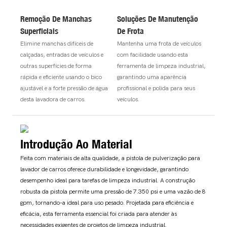
Remoção De Manchas
Soluções De Manutenção
Superficiais
De Frota
Elimine manchas difíceis de
Mantenha uma frota de veículos
calçadas, entradas de veículos e
com facilidade usando esta
outras superfícies de forma
ferramenta de limpeza industrial,
rápida e eficiente usando o bico
garantindo uma aparência
ajustável e a forte pressão de água
profissional e polida para seus
desta lavadora de carros.
veículos.
Introdução Ao Material
Feita com materiais de alta qualidade, a pistola de pulverização para
lavador de carros oferece durabilidade e longevidade, garantindo
desempenho ideal para tarefas de limpeza industrial. A construção
robusta da pistola permite uma pressão de 7.350 psi e uma vazão de 8
gpm, tornando-a ideal para uso pesado. Projetada para eficiência e
eficácia, esta ferramenta essencial foi criada para atender às
necessidades exigentes de projetos de limpeza industrial.