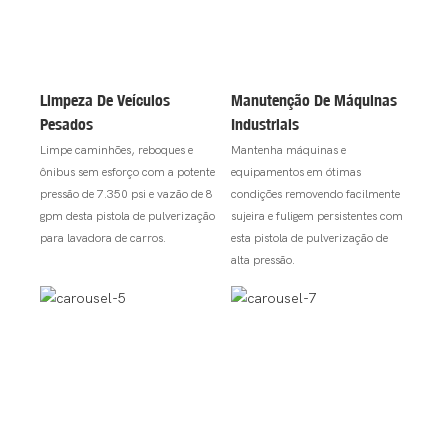
Limpeza De Veículos
Manutenção De Máquinas
Pesados
Industriais
Limpe caminhões, reboques e
Mantenha máquinas e
ônibus sem esforço com a potente
equipamentos em ótimas
pressão de 7.350 psi e vazão de 8
condições removendo facilmente
gpm desta pistola de pulverização
sujeira e fuligem persistentes com
para lavadora de carros.
esta pistola de pulverização de
alta pressão.