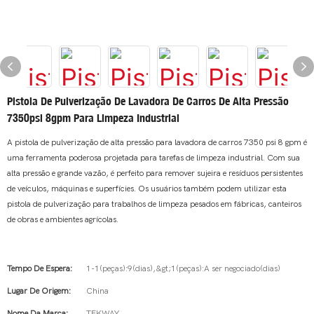
Pistola De Pulverização De Lavadora De Carros De Alta Pressão
7350psi 8gpm Para Limpeza Industrial
A pistola de pulverização de alta pressão para lavadora de carros 7350 psi 8 gpm é
uma ferramenta poderosa projetada para tarefas de limpeza industrial. Com sua
alta pressão e grande vazão, é perfeito para remover sujeira e resíduos persistentes
de veículos, máquinas e superfícies. Os usuários também podem utilizar esta
pistola de pulverização para trabalhos de limpeza pesados ​​em fábricas, canteiros
de obras e ambientes agrícolas.
Tempo De Espera:
1-1(peças):9(dias),&gt;1(peças):A ser negociado(dias)
Lugar De Origem:
China
Nome Da Marca:
TEKWAY