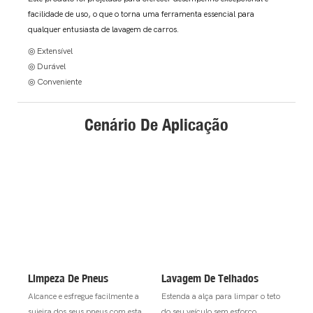
facilidade de uso, o que o torna uma ferramenta essencial para
qualquer entusiasta de lavagem de carros.
◎ Extensível
◎ Durável
◎ Conveniente
Cenário De Aplicação
Limpeza De Pneus
Lavagem De Telhados
Alcance e esfregue facilmente a
Estenda a alça para limpar o teto
sujeira dos seus pneus com esta
do seu veículo sem esforço.