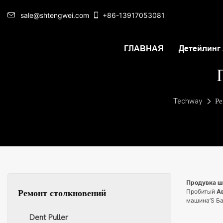
sale@shtengwei.com
+86-13917053081
ГЛАВНАЯ
Детейлинг
Techway
Ре
Продувка 
Пробитый
А
Ремонт столкновений
машина’S Ба
Dent Puller