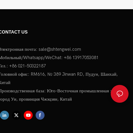
CONTACT US
Электронная почта:
sale@shtengwei.com
Мобильный/Whatsapp/WeChat: +86 13917053081
Тел.: +86 021-50322187
Головной офис: RM616, № 389 Jinwan RD, Пудун, Шанхай,
Китай
Производственная база: Юго-Восточная промышленная зона,
город Уи, провинция Чжэцзян, Китай