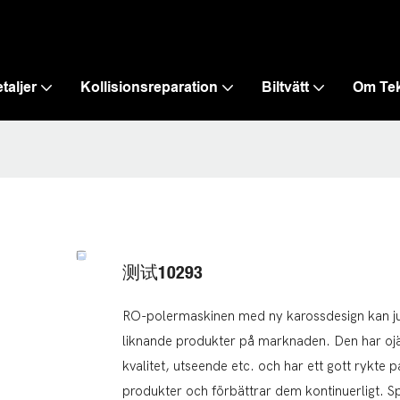
taljer
Kollisionsreparation
Biltvätt
Om Te
测试10293
RO-polermaskinen med ny karossdesign kan jus
liknande produkter på marknaden. Den har ojä
kvalitet, utseende etc. och har ett gott rykt
produkter och förbättrar dem kontinuerligt. 