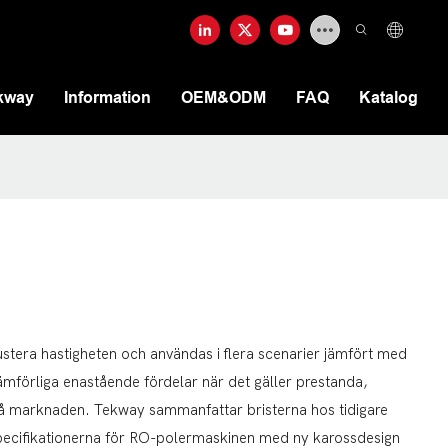
kway
Information
OEM&ODM
FAQ
Katalog
tera hastigheten och användas i flera scenarier jämfört med
mförliga enastående fördelar när det gäller prestanda,
e på marknaden. Tekway sammanfattar bristerna hos tidigare
Specifikationerna för RO-polermaskinen med ny karossdesign