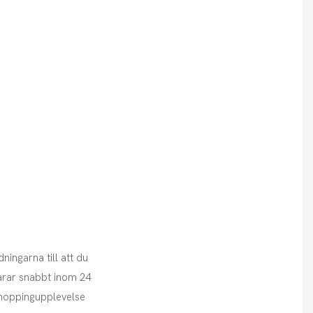
ingarna till att du
arar snabbt inom 24
 shoppingupplevelse