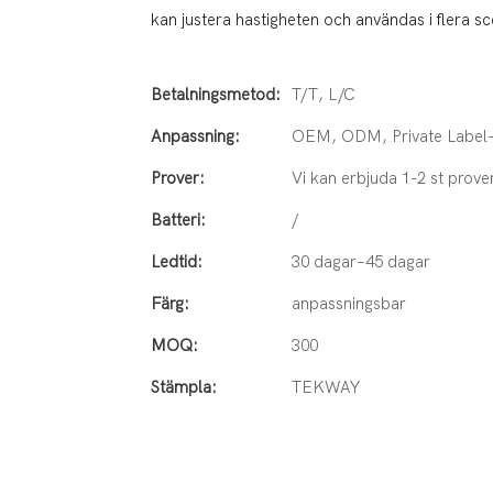
kan justera hastigheten och användas i flera s
Betalningsmetod:
T/T, L/C
Anpassning:
OEM, ODM, Private Label-
Prover:
Vi kan erbjuda 1-2 st prove
Batteri:
/
Ledtid:
30 dagar–45 dagar
Färg:
anpassningsbar
MOQ:
300
Stämpla:
TEKWAY