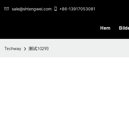
sale@shtengwei.com
+86-13917053081
Hem
Bilde
Techway
测试10293