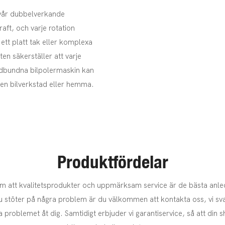
 vår dubbelverkande
aft, och varje rotation
ett platt tak eller komplexa
en säkerställer att varje
ådbundna bilpolermaskin kan
s en bilverkstad eller hemma.
Produktfördelar
m att kvalitetsprodukter och uppmärksam service är de bästa anledn
du stöter på några problem är du välkommen att kontakta oss, vi sv
a problemet åt dig. Samtidigt erbjuder vi garantiservice, så att din