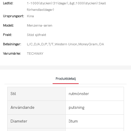
Ledtid:
1-1000(stycken):31(dagar),&gt;1000(stycken):Skall
förhandlas(dagar)
Ursprungsort:
Kina
Modell:
Menzerna-serien
Frakt:
Stöd sjöfrakt
Betalningar:
L/C,D/A,D/P,T/T,Western Union,MoneyGram,OA
Varumärke:
TECHWAY
Produktdetalj
Stil
rutmönster
Användande
putsning
Diameter
3tum