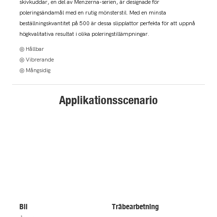
skivkuddar, en del av Menzerna-serien, är designade för
poleringsändamål med en rutig mönsterstil. Med en minsta
beställningskvantitet på 500 är dessa slipplattor perfekta för att uppnå
högkvalitativa resultat i olika poleringstillämpningar.
◎ Hållbar
◎ Vibrerande
◎ Mångsidig
Applikationsscenario
Bil
Träbearbetning