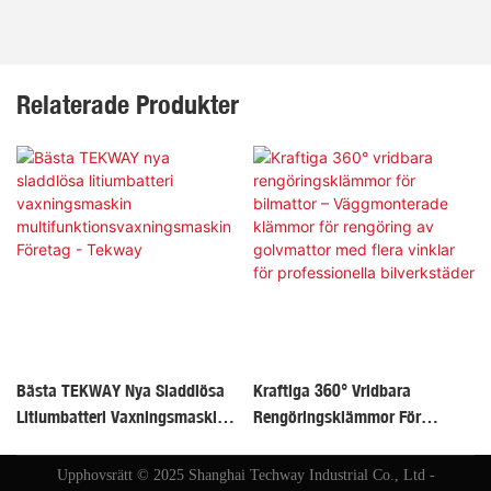
Relaterade Produkter
Bästa TEKWAY Nya Sladdlösa
Kraftiga 360° Vridbara
Litiumbatteri Vaxningsmaskin
Rengöringsklämmor För
Multifunktionsvaxningsmaskin
Bilmattor – Väggmonterade
Företag - Tekway
Klämmor För Rengöring Av
Upphovsrätt © 2025 Shanghai Techway Industrial Co., Ltd -