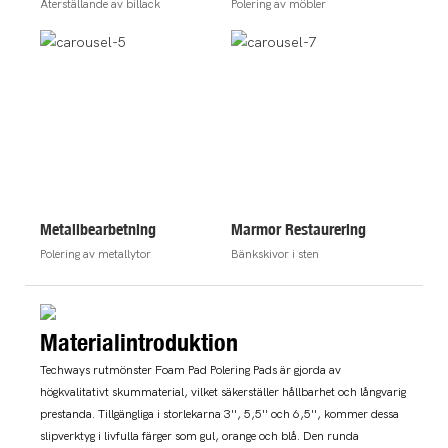
Återställande av billack
Polering av möbler
Metallbearbetning
Marmor Restaurering
Polering av metallytor
Bänkskivor i sten
Materialintroduktion
Techways rutmönster Foam Pad Polering Pads är gjorda av
högkvalitativt skummaterial, vilket säkerställer hållbarhet och långvarig
prestanda. Tillgängliga i storlekarna 3'', 5,5'' och 6,5'', kommer dessa
slipverktyg i livfulla färger som gul, orange och blå. Den runda