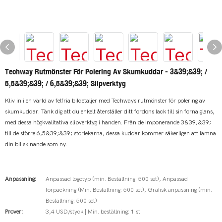
Techway Rutmönster För Polering Av Skumkuddar - 3&39;&39; /
5,5&39;&39; / 6,5&39;&39; Slipverktyg
Kliv in i en värld av felfria bildetaljer med Techways rutmönster för polering av
skumkuddar. Tänk dig att du enkelt återställer ditt fordons lack till sin forna glans,
med dessa högkvalitativa slipverktyg i handen. Från de imponerande 3&39;&39;
till de större 6,5&39;&39; storlekarna, dessa kuddar kommer säkerligen att lämna
din bil skinande som ny.
Anpassning:
Anpassad logotyp (min. Beställning: 500 set), Anpassad
förpackning (Min. Beställning: 500 set), Grafisk anpassning (min.
Beställning: 500 set)
Prover:
3,4 USD/styck | Min. beställning: 1 st