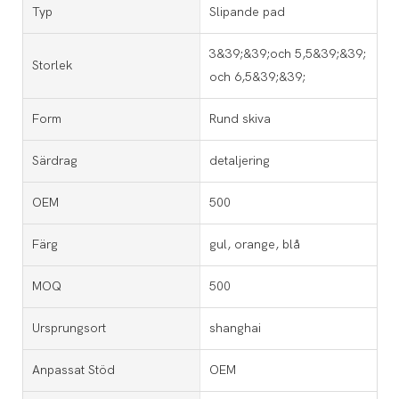
Typ
Slipande pad
3&39;&39;och 5,5&39;&39;
Storlek
och 6,5&39;&39;
Form
Rund skiva
Särdrag
detaljering
OEM
500
Färg
gul, orange, blå
MOQ
500
Ursprungsort
shanghai
Anpassat Stöd
OEM