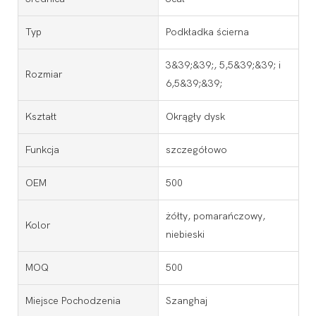
Typ
Podkładka ścierna
3&39;&39;, 5,5&39;&39; i
Rozmiar
6,5&39;&39;
Kształt
Okrągły dysk
Funkcja
szczegółowo
OEM
500
żółty, pomarańczowy,
Kolor
niebieski
MOQ
500
Miejsce Pochodzenia
Szanghaj