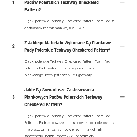
1
Padów Polerskich Techway Checkered
Pattern?
Gąbki polerskie Techway Checkered Pattern Foam Pad są
dostępne w rozmiarach 3'', 5,5'' i 6,5''.
Z Jakiego Materiału Wykonane Są Piankowe
2
Pady Polerskie Techway Checkered Pattern?
Gąbki polerskie Techway Checkered Pattern Foam Pad
Polishing Pads wykonane są z wysokiej jakości materiału
piankowego, który jest trwały i długotrwały.
Jakie Są Scenariusze Zastosowania
3
Piankowych Padów Polerskich Techway
Checkered Pattern?
Gąbki polerskie Techway Checkered Pattern Foam Pad
Polishing Pads są powszechnie stosowane do polerowania
i nabłyszczania różnych powierzchni, takich jak
samochody, łodzie, motocykle i przedmioty