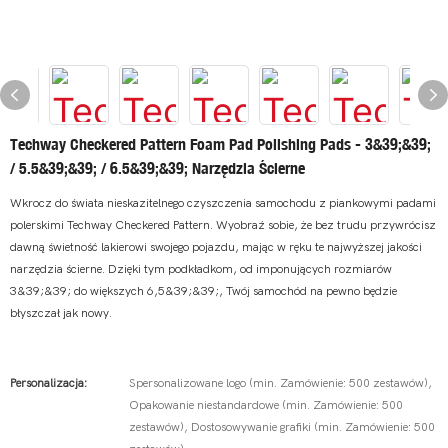
Techway Checkered Pattern Foam Pad Polishing Pads - 3&39;&39;
/ 5.5&39;&39; / 6.5&39;&39; Narzędzia Ścierne
Wkrocz do świata nieskazitelnego czyszczenia samochodu z piankowymi padami
polerskimi Techway Checkered Pattern. Wyobraź sobie, że bez trudu przywrócisz
dawną świetność lakierowi swojego pojazdu, mając w ręku te najwyższej jakości
narzędzia ścierne. Dzięki tym podkładkom, od imponujących rozmiarów
3&39;&39; do większych 6,5&39;&39;, Twój samochód na pewno będzie
błyszczał jak nowy.
Personalizacja:
Spersonalizowane logo (min. Zamówienie: 500 zestawów),
Opakowanie niestandardowe (min. Zamówienie: 500
zestawów), Dostosowywanie grafiki (min. Zamówienie: 500