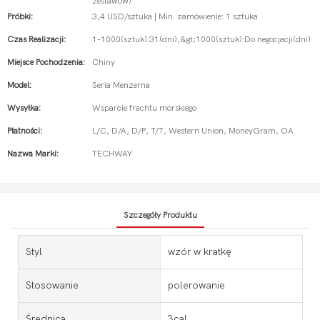
zestawów)
Próbki:
3,4 USD/sztuka | Min. zamówienie: 1 sztuka
Czas Realizacji:
1-1000(sztuk):31(dni),&gt;1000(sztuk):Do negocjacji(dni)
Miejsce Pochodzenia:
Chiny
Model:
Seria Menzerna
Wysyłka:
Wsparcie frachtu morskiego
Płatności:
L/C, D/A, D/P, T/T, Western Union, MoneyGram, OA
Nazwa Marki:
TECHWAY
Szczegóły Produktu
Styl
wzór w kratkę
Stosowanie
polerowanie
Średnica
3cal