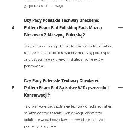
gospodarstwa domowego.
Czy Pady Polerskie Techway Checkered
4
Pattern Foam Pad Polishing Pads Można
Stosować Z Maszyną Polerską?
Tak, piankowe pady polerskie Techway Checkered Pattern
są przeznaczone do stosowania z maszyną polerską w
celu uzyskania efektywnych i skutecznych efektów
polerowania.
Czy Pady Polerskie Techway Checkered
5
Pattern Foam Pad Są Łatwe W Czyszczeniu I
Konserwacji?
Tak, piankowe pady polerskie Techway Checkered Pattern
są łatwe do czyszczenia i konserwacji. Wystarczy
opłukać je wodą i pozostawić do wyschnięcia przed
ponownym użyciem.