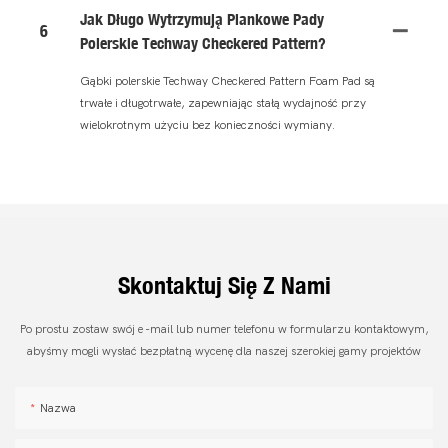
Jak Długo Wytrzymują Piankowe Pady
6
Polerskie Techway Checkered Pattern?
Gąbki polerskie Techway Checkered Pattern Foam Pad są
trwałe i długotrwałe, zapewniając stałą wydajność przy
wielokrotnym użyciu bez konieczności wymiany.
Skontaktuj Się Z Nami
Po prostu zostaw swój e -mail lub numer telefonu w formularzu kontaktowym,
abyśmy mogli wysłać bezpłatną wycenę dla naszej szerokiej gamy projektów
Nazwa