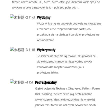
trzech rozmiarach - 3'', 5.5'' i 6.5'', oferując klientom wiele opcji do
wyboru w celu zaspokojenia ich potrzeb polerskich.
Wydajny
Wzór w kratkę na gąbkach pozwala na skuteczne
i równomierne rozprowadzanie pasty, co
przekłada się na gładsze i bardziej profesjonalne
wykończenie.
Wytrzymały
Te ścierne narzędzia są trwałe i długowieczne,
dzięki czemu stanowią niezawodny wybór
zarówno dla majsterkowiczów, jak i
profesjonalistów.
Profesjonalny
Gąbki polerskie Techway Checkered Pattern Foam
Pad Polishing Pads zapewniają profesjonalne
wykończenie, idealne do uzyskiwania wysokiej
jakości rezultatów na różnych powierzchniach.