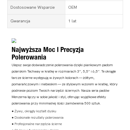
Dostosowane Wsparcie
OEM
Gwarancja
1 lat
Najwyższa Moc I Precyzja
Polerowania
Ulepsz swoje doświadczenie polerowania dzięki piankowym padom
polerskim Techway w kratkę w rozmiarach 3'', 5,5'' i 6,5''. Te okrągłe
tarcze ścierne występują w żywych kolorach — żółtym,
pomarańczowym i niebieskim — ze stylowym wzorem w kratkę, który
podniesie poziom Twoich narzędzi ściernych. Nasza seria padów
Menzerna łączy w sobie jakość i styl, oferując wyjątkowe efekty
polerowania przy minimalnej ilości zamówienia 500 sztuk.
● Żywy, okrągły kształt dysku
● Doskonałe rezultaty polerowania
● Profesjonalne narzędzia ścierne