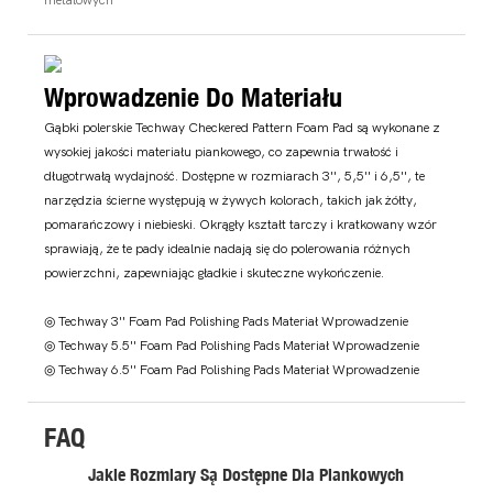
Wprowadzenie Do Materiału
Gąbki polerskie Techway Checkered Pattern Foam Pad są wykonane z
wysokiej jakości materiału piankowego, co zapewnia trwałość i
długotrwałą wydajność. Dostępne w rozmiarach 3'', 5,5'' i 6,5'', te
narzędzia ścierne występują w żywych kolorach, takich jak żółty,
pomarańczowy i niebieski. Okrągły kształt tarczy i kratkowany wzór
sprawiają, że te pady idealnie nadają się do polerowania różnych
powierzchni, zapewniając gładkie i skuteczne wykończenie.
◎ Techway 3'' Foam Pad Polishing Pads Materiał Wprowadzenie
◎ Techway 5.5'' Foam Pad Polishing Pads Materiał Wprowadzenie
◎ Techway 6.5'' Foam Pad Polishing Pads Materiał Wprowadzenie
FAQ
Jakie Rozmiary Są Dostępne Dla Piankowych