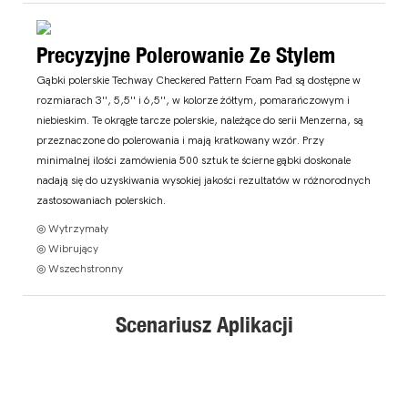
Precyzyjne Polerowanie Ze Stylem
Gąbki polerskie Techway Checkered Pattern Foam Pad są dostępne w
rozmiarach 3'', 5,5'' i 6,5'', w kolorze żółtym, pomarańczowym i
niebieskim. Te okrągłe tarcze polerskie, należące do serii Menzerna, są
przeznaczone do polerowania i mają kratkowany wzór. Przy
minimalnej ilości zamówienia 500 sztuk te ścierne gąbki doskonale
nadają się do uzyskiwania wysokiej jakości rezultatów w różnorodnych
zastosowaniach polerskich.
◎ Wytrzymały
◎ Wibrujący
◎ Wszechstronny
Scenariusz Aplikacji