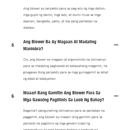
Ang blower ay perpekto para sa pag-alis ng mga dahon,
mga gupit ng damo, mga labi, at dumi mula sa mga
daanan, bangketa, patio, at iba pang panlabas na
ibabaw.
Ang Blower Ba Ay Magaan At Madaling
5
Maniobra?
Oo, ang blower ay magaan at ergonomiko na idinisenyo
para sa madaling paghawak at kakayahang magamit, na
ginagawa itong perpekto para sa mga gumagamit sa lahat
ng edad at kakayahan.
Maaari Bang Gamitin Ang Blower Para Sa
6
Mga Gawaing Paglilinis Sa Loob Ng Bahay?
Bagama't pangunahing idinisenyo para sa panlabas na
paggamit, ang blower ay maaari ding gamitin para sa
panloob na paglilinis ng mga gawain tulad ng
pagpapatuyo ng mga basang ibabaw o pagbuga ng