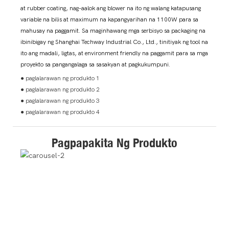
at rubber coating, nag-aalok ang blower na ito ng walang katapusang
variable na bilis at maximum na kapangyarihan na 1100W para sa
mahusay na paggamit. Sa maginhawang mga serbisyo sa packaging na
ibinibigay ng Shanghai Techway Industrial Co., Ltd., tinitiyak ng tool na
ito ang madali, ligtas, at environment friendly na paggamit para sa mga
proyekto sa pangangalaga sa sasakyan at pagkukumpuni.
● paglalarawan ng produkto 1
● paglalarawan ng produkto 2
● paglalarawan ng produkto 3
● paglalarawan ng produkto 4
Pagpapakita Ng Produkto