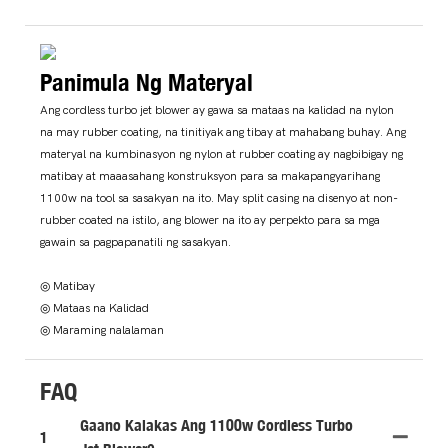
Panimula Ng Materyal
Ang cordless turbo jet blower ay gawa sa mataas na kalidad na nylon
na may rubber coating, na tinitiyak ang tibay at mahabang buhay. Ang
materyal na kumbinasyon ng nylon at rubber coating ay nagbibigay ng
matibay at maaasahang konstruksyon para sa makapangyarihang
1100w na tool sa sasakyan na ito. May split casing na disenyo at non-
rubber coated na istilo, ang blower na ito ay perpekto para sa mga
gawain sa pagpapanatili ng sasakyan.
◎ Matibay
◎ Mataas na Kalidad
◎ Maraming nalalaman
FAQ
Gaano Kalakas Ang 1100w Cordless Turbo
1