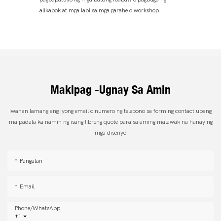
alikabok at mga labi sa mga garahe o workshop.
Makipag -ugnay Sa Amin
Iwanan lamang ang iyong email o numero ng telepono sa form ng contact upang
maipadala ka namin ng isang libreng quote para sa aming malawak na hanay ng
mga disenyo
Pangalan
Email
Phone/whatsApp
+1