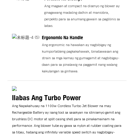
Ang magaan at compact na disenyo ng blower ay
ginagawang madaling dalhin at maniobra,
perpekto para sa anumang gawain sa paglilinis sa
labas.
Ergonomic Na Handle
Ang ergonomic na hawakan ay nagbibigay ng
kumportableng pagkakahawak, binabawasan ang
strain sa mga kamay ng gumagamit at nagbibigay-
daan para sa pinalawig na paggamit nang walang
kakulangan sa ginhawa.
Ilabas Ang Turbo Power
Ang Napakahusay na 1100w Cordless Turbo Jet Blower na may
Rechargeable Battery ay isang tool sa sasakyan na idinisenyo gamit ang
brushless DC motor at split casing shell para sa pinakamainam na
performance. Ang blower tube ay gawa sa nylon at rubber coating para
sa tibay, habang ang infinitely variable speed switch ay nagbibigay-