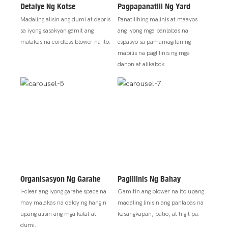
Detalye Ng Kotse
Pagpapanatili Ng Yard
Madaling alisin ang dumi at debris
Panatilihing malinis at maayos
sa iyong sasakyan gamit ang
ang iyong mga panlabas na
malakas na cordless blower na ito.
espasyo sa pamamagitan ng
mabilis na paglilinis ng mga
dahon at alikabok.
Organisasyon Ng Garahe
Paglilinis Ng Bahay
I-clear ang iyong garahe space na
Gamitin ang blower na ito upang
may malakas na daloy ng hangin
madaling linisin ang panlabas na
upang alisin ang mga kalat at
kasangkapan, patio, at higit pa.
dumi.