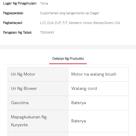
Lugar Ng Pinagmulan:
Tsina
Pagpapadala:
Suportahan ang kargamento sa Dagat
Pagbabayad:
L/C,D/A,D/P,T/T,Western Union,MoneyGram,OA
Pangalan Ng Tatak:
TEKWAY
Detalye Ng Produkto
Uri Ng Motor
Motor na walang brush
Uri Ng Blower
Walang cord
Gasolina
Baterya
Mapagkukunan Ng
Baterya
Kuryente