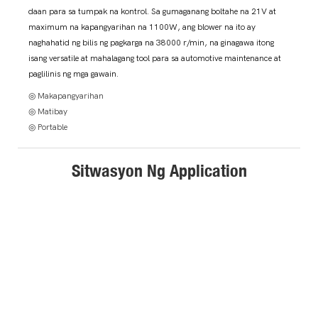
daan para sa tumpak na kontrol. Sa gumaganang boltahe na 21V at
maximum na kapangyarihan na 1100W, ang blower na ito ay
naghahatid ng bilis ng pagkarga na 38000 r/min, na ginagawa itong
isang versatile at mahalagang tool para sa automotive maintenance at
paglilinis ng mga gawain.
◎ Makapangyarihan
◎ Matibay
◎ Portable
Sitwasyon Ng Application