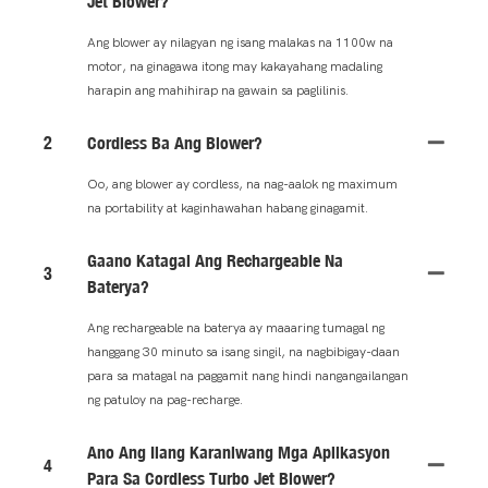
Jet Blower?
Ang blower ay nilagyan ng isang malakas na 1100w na
motor, na ginagawa itong may kakayahang madaling
harapin ang mahihirap na gawain sa paglilinis.
2
Cordless Ba Ang Blower?
Oo, ang blower ay cordless, na nag-aalok ng maximum
na portability at kaginhawahan habang ginagamit.
Gaano Katagal Ang Rechargeable Na
3
Baterya?
Ang rechargeable na baterya ay maaaring tumagal ng
hanggang 30 minuto sa isang singil, na nagbibigay-daan
para sa matagal na paggamit nang hindi nangangailangan
ng patuloy na pag-recharge.
Ano Ang Ilang Karaniwang Mga Aplikasyon
4
Para Sa Cordless Turbo Jet Blower?