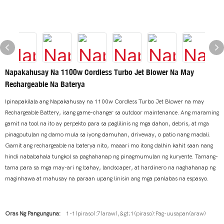
Napakahusay Na 1100w Cordless Turbo Jet Blower Na May
Rechargeable Na Baterya
Ipinapakilala ang Napakahusay na 1100w Cordless Turbo Jet Blower na may
Rechargeable Battery, isang game-changer sa outdoor maintenance. Ang maraming
gamit na tool na ito ay perpekto para sa paglilinis ng mga dahon, debris, at mga
pinagputulan ng damo mula sa iyong damuhan, driveway, o patio nang madali.
Gamit ang rechargeable na baterya nito, maaari mo itong dalhin kahit saan nang
hindi nababahala tungkol sa paghahanap ng pinagmumulan ng kuryente. Tamang-
tama para sa mga may-ari ng bahay, landscaper, at hardinero na naghahanap ng
maginhawa at mahusay na paraan upang linisin ang mga panlabas na espasyo.
Oras Ng Pangunguna:
1-1(piraso):7(araw),&gt;1(piraso):Pag-uusapan(araw)