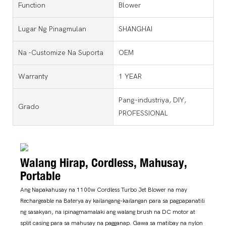
Function
Blower
Lugar Ng Pinagmulan
SHANGHAI
Na -customize Na Suporta
OEM
Warranty
1 YEAR
Pang-industriya, DIY,
Grado
PROFESSIONAL
Walang Hirap, Cordless, Mahusay,
Portable
Ang Napakahusay na 1100w Cordless Turbo Jet Blower na may
Rechargeable na Baterya ay kailangang-kailangan para sa pagpapanatili
ng sasakyan, na ipinagmamalaki ang walang brush na DC motor at
split casing para sa mahusay na pagganap. Gawa sa matibay na nylon