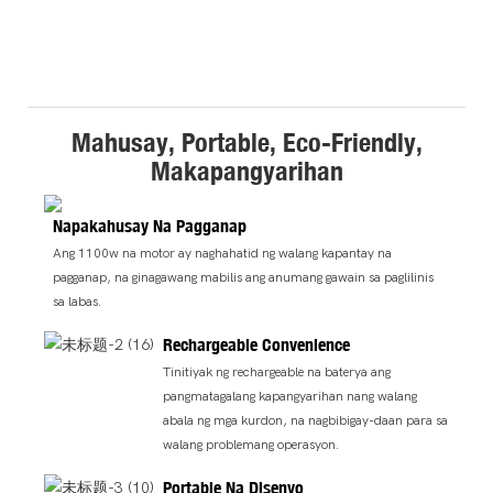
Mahusay, Portable, Eco-Friendly,
Makapangyarihan
Napakahusay Na Pagganap
Ang 1100w na motor ay naghahatid ng walang kapantay na
pagganap, na ginagawang mabilis ang anumang gawain sa paglilinis
sa labas.
Rechargeable Convenience
Tinitiyak ng rechargeable na baterya ang
pangmatagalang kapangyarihan nang walang
abala ng mga kurdon, na nagbibigay-daan para sa
walang problemang operasyon.
Portable Na Disenyo