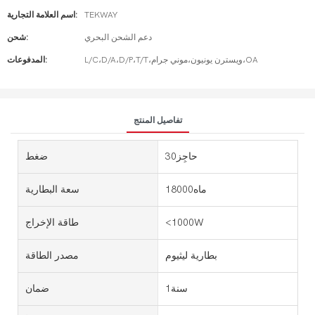
TEKWAY
اسم العلامة التجارية:
دعم الشحن البحري
شحن:
L/C،D/A،D/P،T/T،ويسترن يونيون،موني جرام،OA
المدفوعات:
تفاصيل المنتج
حاجِز30
ضغط
ماه18000
سعة البطارية
<1000W
طاقة الإخراج
بطارية ليثيوم
مصدر الطاقة
سنة1
ضمان