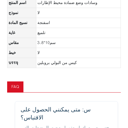
وسادات وضع ضمادة محيط الإطارات
اسم المنتج
لا
نموذج
اسفنجة
نسيج المادة
تلميع
غاية
سم10*3.8
مقاس
لا
خيط
كيس من البولي بروبلين
บรรจุ
FAQ
س: متى يمكنني الحصول على
الاقتباس؟