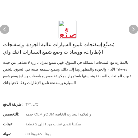
مُصنِّع إسفنجات تلميع السيارات عالية الجودة، وإسفنجات
الإطارات، ووسادات وضع شمع السيارات | تيك واي
بالمقارنة مع المنتجات المماثلة في السوق، فهي تتمتع بمزايا بارزة لا تضاهى من حيث
الأداء والجودة والمظهر وما إلى ذلك، وتتمتع بسمعة طيبة في السوق. تلخص Tekway
عيوب المنتجات السابقة وتحسنها باستمرار. يمكن تخصيص مواصفات وسادة وضع شمع
السيارة وإسفنجة تلميع الإطارات وفقًا لاحتياجاتك.
T/T,L/C
طريقة الدفع:
خدمة OEM وODM والعلامة التجارية الخاصة
التخصيص:
يمكننا تقديم عينات من 1 إلى 2 قطعة
عينات:
30 يومًا - 45 يومًا
مهلة: