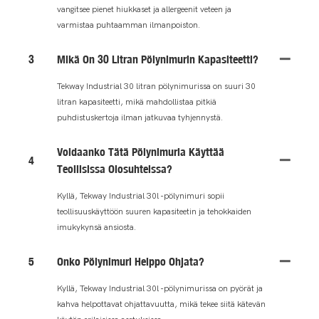
vangitsee pienet hiukkaset ja allergeenit veteen ja
varmistaa puhtaamman ilmanpoiston.
3
Mikä On 30 Litran Pölynimurin Kapasiteetti?
Tekway Industrial 30 litran pölynimurissa on suuri 30
litran kapasiteetti, mikä mahdollistaa pitkiä
puhdistuskertoja ilman jatkuvaa tyhjennystä.
Voidaanko Tätä Pölynimuria Käyttää
4
Teollisissa Olosuhteissa?
Kyllä, Tekway Industrial 30l -pölynimuri sopii
teollisuuskäyttöön suuren kapasiteetin ja tehokkaiden
imukykynsä ansiosta.
5
Onko Pölynimuri Helppo Ohjata?
Kyllä, Tekway Industrial 30l -pölynimurissa on pyörät ja
kahva helpottavat ohjattavuutta, mikä tekee siitä kätevän