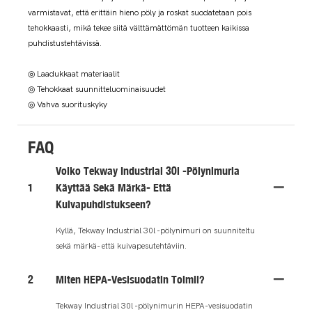
varmistavat, että erittäin hieno pöly ja roskat suodatetaan pois
tehokkaasti, mikä tekee siitä välttämättömän tuotteen kaikissa
puhdistustehtävissä.
◎ Laadukkaat materiaalit
◎ Tehokkaat suunnitteluominaisuudet
◎ Vahva suorituskyky
FAQ
Voiko Tekway Industrial 30l -pölynimuria
1
Käyttää Sekä Märkä- Että
Kuivapuhdistukseen?
Kyllä, Tekway Industrial 30l -pölynimuri on suunniteltu
sekä märkä- että kuivapesutehtäviin.
2
Miten HEPA-Vesisuodatin Toimii?
Tekway Industrial 30l -pölynimurin HEPA-vesisuodatin