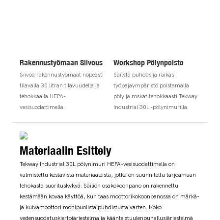
Rakennustyömaan Siivous
Workshop Pölynpoisto
Siivoa rakennustyömaat nopeasti
Säilytä puhdas ja raikas
tilavalla 30 litran tilavuudella ja
työpajaympäristö poistamalla
tehokkaalla HEPA-
pöly ja roskat tehokkaasti Tekway
vesisuodattimella.
Industrial 30L -pölynimurilla.
Materiaalin Esittely
Tekway Industrial 30L pölynimuri HEPA-vesisuodattimella on
valmistettu kestävistä materiaaleista, jotka on suunniteltu tarjoamaan
tehokasta suorituskykyä. Säiliön osakokoonpano on rakennettu
kestämään kovaa käyttöä, kun taas moottorikokoonpanossa on märkä-
ja kuivamoottori monipuolista puhdistusta varten. Koko
vedensuodatuskiertojärjestelmä ja käänteistuulenpuhallusjärjestelmä