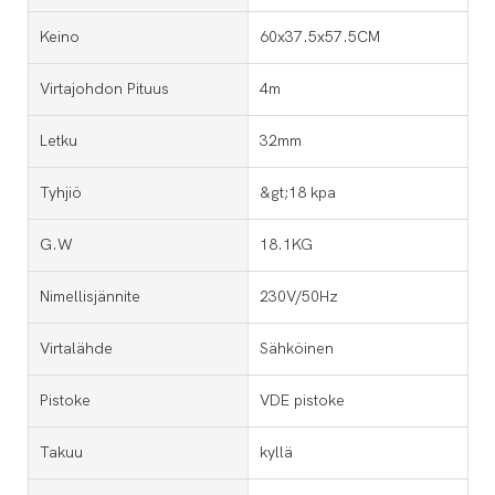
Keino
60x37.5x57.5CM
Virtajohdon Pituus
4m
Letku
32mm
Tyhjiö
&gt;18 kpa
G.W
18.1KG
Nimellisjännite
230V/50Hz
Virtalähde
Sähköinen
Pistoke
VDE pistoke
Takuu
kyllä