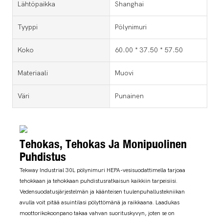
Lähtöpaikka
Shanghai
Tyyppi
Pölynimuri
Koko
60.00 * 37.50 * 57.50
Materiaali
Muovi
Väri
Punainen
Tehokas, Tehokas Ja Monipuolinen
Puhdistus
Tekway Industrial 30L pölynimuri HEPA-vesisuodattimella tarjoaa
tehokkaan ja tehokkaan puhdistusratkaisun kaikkiin tarpeisiisi.
Vedensuodatusjärjestelmän ja käänteisen tuulenpuhallustekniikan
avulla voit pitää asuintilasi pölyttömänä ja raikkaana. Laadukas
moottorikokoonpano takaa vahvan suorituskyvyn, joten se on