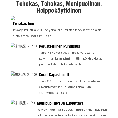
Tehokas, Tehokas, Monipuolinen,
Helppokäyttöinen
Tehokas Imu
Tekway Industrial 30L -pölynimuri puhdistaa tehokkaasti erilaisia ​​
pintoja tehokkaalla imullaan.
Perusteellinen Puhdistus
Tämä HEPA-vesisuodattimella varustettu
pölynimuri kerää pienimmätkin pölyhiukkaset
perusteellista puhdistusta varten.
Suuri Kapasiteetti
Tämä 30 litran imuri on täydellinen vaativiin
siivoustehtäviin niin kaupallisissa kuin
asuinympäristöissäkin.
Monipuolinen Ja Luotettava
Tekway Industrial 30L pölynimuri on monipuolinen
ja luotettava valinta kaikkiin siivoustarpeisiin, joten