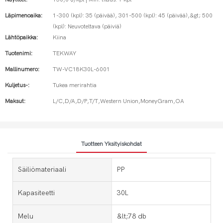
Läpimenoaika:
1-300 (kpl): 35 (päivää), 301-500 (kpl): 45 (päivää),&gt; 500
(kpl): Neuvoteltava (päiviä)
Lähtöpaikka:
Kiina
Tuotenimi:
TEKWAY
Mallinumero:
TW-VC18K30L-6001
Kuljetus-:
Tukea merirahtia
Maksut:
L/C,D/A,D/P,T/T,Western Union,MoneyGram,OA
Tuotteen Yksityiskohdat
Säiliömateriaali
PP
Kapasiteetti
30L
Melu
&lt;78 db