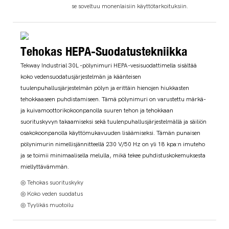
se soveltuu monenlaisiin käyttötarkoituksiin.
Tehokas HEPA-Suodatustekniikka
Tekway Industrial 30L -pölynimuri HEPA-vesisuodattimella sisältää
koko vedensuodatusjärjestelmän ja käänteisen
tuulenpuhallusjärjestelmän pölyn ja erittäin hienojen hiukkasten
tehokkaaseen puhdistamiseen. Tämä pölynimuri on varustettu märkä-
ja kuivamoottorikokoonpanolla suuren tehon ja tehokkaan
suorituskyvyn takaamiseksi sekä tuulenpuhallusjärjestelmällä ja säiliön
osakokoonpanolla käyttömukavuuden lisäämiseksi. Tämän punaisen
pölynimurin nimellisjännitteellä 230 V/50 Hz on yli 18 kpa:n imuteho
ja se toimii minimaalisella melulla, mikä tekee puhdistuskokemuksesta
miellyttävämmän.
◎ Tehokas suorituskyky
◎ Koko veden suodatus
◎ Tyylikäs muotoilu