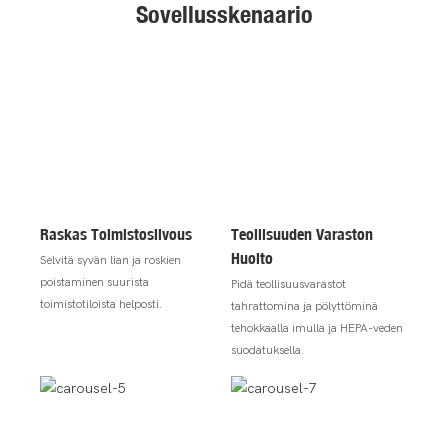
Sovellusskenaario
Raskas Toimistosiivous
Teollisuuden Varaston
Huolto
Selvitä syvän lian ja roskien
poistaminen suurista
Pidä teollisuusvarastot
toimistotiloista helposti.
tahrattomina ja pölyttöminä
tehokkaalla imulla ja HEPA-veden
suodatuksella.