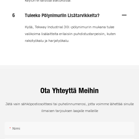
käytön erilaisissa asetuksissa.
6
Tuleeko Pölynimuriin Lisätarvikkeita?
Kyllä, Tekway Industrial 30l -pölynimurin mukana tulee
valikoima lisälaitteita erilaisiin puhdistustarpeisiin, kuten
rakotyökalu ja harjatyökalu.
Ota Yhteyttä Meihin
Jätä vain sähköpostiosoitteesi tai puhelinnumerosi, jotta voimme lähettää sinulle
ilmaisen tarjouksen laajalle malleille
Nimi