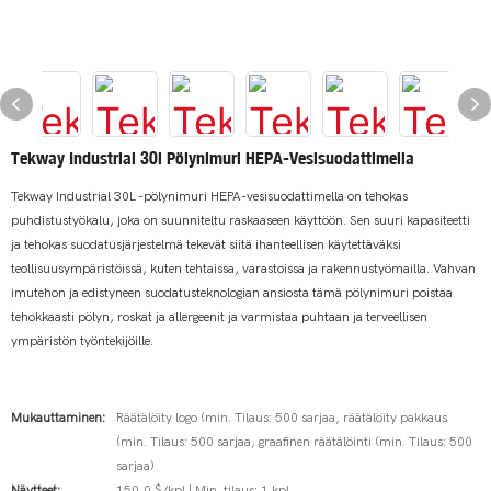
Tekway Industrial 30l Pölynimuri HEPA-Vesisuodattimella
Tekway Industrial 30L -pölynimuri HEPA-vesisuodattimella on tehokas
puhdistustyökalu, joka on suunniteltu raskaaseen käyttöön. Sen suuri kapasiteetti
ja tehokas suodatusjärjestelmä tekevät siitä ihanteellisen käytettäväksi
teollisuusympäristöissä, kuten tehtaissa, varastoissa ja rakennustyömailla. Vahvan
imutehon ja edistyneen suodatusteknologian ansiosta tämä pölynimuri poistaa
tehokkaasti pölyn, roskat ja allergeenit ja varmistaa puhtaan ja terveellisen
ympäristön työntekijöille.
Mukauttaminen:
Räätälöity logo (min. Tilaus: 500 sarjaa, räätälöity pakkaus
(min. Tilaus: 500 sarjaa, graafinen räätälöinti (min. Tilaus: 500
sarjaa)
Näytteet:
150,0 $/kpl | Min. tilaus: 1 kpl