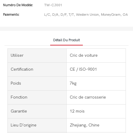
Numéro De Modèle:
TW-CJ001
Paiements:
L/C, D/A, D/P, T/T, Western Union, MoneyGram, OA
Détail Du Produit
Utiliser
Cric de voiture
Certification
CE / ISO-9001
Poids
7kg
Fonction
Cric de carrosserie
Garantie
12 mois
Lieu D'origine
Zhejiang, Chine