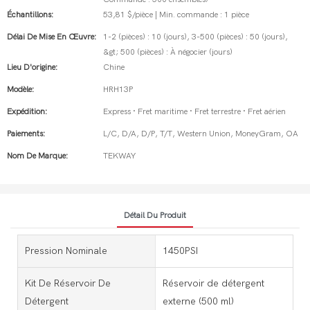
Échantillons:
53,81 $/pièce | Min. commande : 1 pièce
Délai De Mise En Œuvre:
1-2 (pièces) : 10 (jours), 3-500 (pièces) : 50 (jours),
&gt; 500 (pièces) : À négocier (jours)
Lieu D'origine:
Chine
Modèle:
HRH13P
Expédition:
Express · Fret maritime · Fret terrestre · Fret aérien
Paiements:
L/C, D/A, D/P, T/T, Western Union, MoneyGram, OA
Nom De Marque:
TEKWAY
Détail Du Produit
Pression Nominale
1450PSI
Kit De Réservoir De
Réservoir de détergent
Détergent
externe (500 ml)