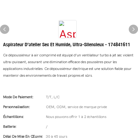
Aspirateur D'atelier Sec Et Humide, Ultra-Silencieux - 174841611
Ce dépoussiéreur à air comprimé est équipé d'un ventilateur turbo à jet sec violent
ultra-puissant, assurant une élimination efficace des poussières pour les
applications industrielles. Ce dépoussiéreur électrique est une solution fiable pour
maintenir des environnements de travail propres et sûrs.
Mode De Paiement:
T/T, L/C
Personnalisation:
OEM, ODM, service de marque privée
Échantillons:
Nous pouvons offrir 1 à 2 échantillons
Batterie:
/
Délai De Mise En Œuvre:
30 à 45 jours