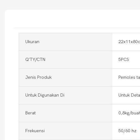
Ukuran
22x11x80
Q'TY/CTN
5PCS
Jenis Produk
Pemoles t
Untuk Digunakan Di
Untuk Deta
Berat
0,8kg/bua
Frekuensi
50/60 hz