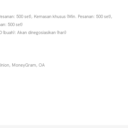
esanan: 500 set), Kemasan khusus (Min. Pesanan: 500 set),
an: 500 set)
0 (buah): Akan dinegosiasikan (hari)
n Union, MoneyGram, OA