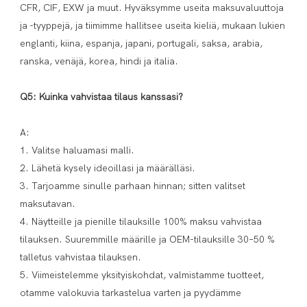
CFR, CIF, EXW ja muut. Hyväksymme useita maksuvaluuttoja 
ja -tyyppejä, ja tiimimme hallitsee useita kieliä, mukaan lukien 
englanti, kiina, espanja, japani, portugali, saksa, arabia, 
ranska, venäjä, korea, hindi ja italia.

A:

1. Valitse haluamasi malli.

2. Lähetä kysely ideoillasi ja määrälläsi.

3. Tarjoamme sinulle parhaan hinnan; sitten valitset 
maksutavan.

4. Näytteille ja pienille tilauksille 100% maksu vahvistaa 
tilauksen. Suuremmille määrille ja OEM-tilauksille 30–50 % 
talletus vahvistaa tilauksen.

5. Viimeistelemme yksityiskohdat, valmistamme tuotteet, 
otamme valokuvia tarkastelua varten ja pyydämme 