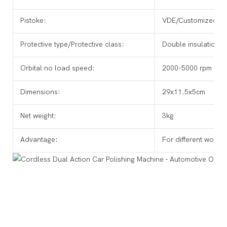
Pistoke:
VDE/Customized
Protective type/Protective class:
Double insulation/I
Orbital no load speed:
2000-5000 rpm
Dimensions:
29x11.5x5cm
Net weight:
3kg
Advantage:
For different worki