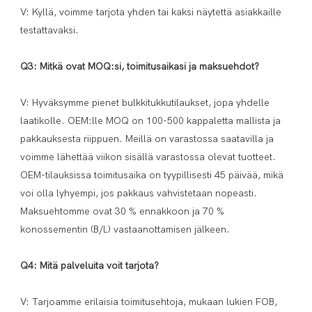
V: Kyllä, voimme tarjota yhden tai kaksi näytettä asiakkaille 
testattavaksi.

V: Hyväksymme pienet bulkkitukkutilaukset, jopa yhdelle 
laatikolle. OEM:lle MOQ on 100-500 kappaletta mallista ja 
pakkauksesta riippuen. Meillä on varastossa saatavilla ja 
voimme lähettää viikon sisällä varastossa olevat tuotteet. 
OEM-tilauksissa toimitusaika on tyypillisesti 45 päivää, mikä 
voi olla lyhyempi, jos pakkaus vahvistetaan nopeasti. 
Maksuehtomme ovat 30 % ennakkoon ja 70 % 
konossementin (B/L) vastaanottamisen jälkeen.

V: Tarjoamme erilaisia ​​toimitusehtoja, mukaan lukien FOB, 