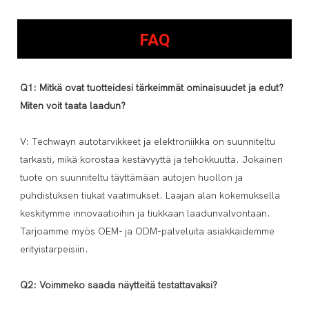
FAQ
Q1: Mitkä ovat tuotteidesi tärkeimmät ominaisuudet ja edut? 
V: Techwayn autotarvikkeet ja elektroniikka on suunniteltu 
tarkasti, mikä korostaa kestävyyttä ja tehokkuutta. Jokainen 
tuote on suunniteltu täyttämään autojen huollon ja 
puhdistuksen tiukat vaatimukset. Laajan alan kokemuksella 
keskitymme innovaatioihin ja tiukkaan laadunvalvontaan. 
Tarjoamme myös OEM- ja ODM-palveluita asiakkaidemme 
erityistarpeisiin.
