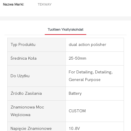
Nazwa Marki:
TEKWAY
Tuotteen Yksityiskohdat
Typ Produktu
dual action polisher
Średnica Koła
25-50mm
For Detailing, Detailing,
Do Użytku
General Purpose
Źródło Zasilania
Battery
Znamionowa Moc
CUSTOM
Wejściowa
Napięcie Znamionowe
10.8V