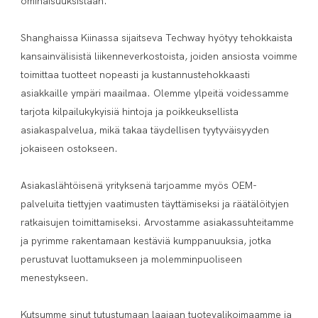
ominaisuuksistaan.

Shanghaissa Kiinassa sijaitseva Techway hyötyy tehokkaista 
kansainvälisistä liikenneverkostoista, joiden ansiosta voimme 
toimittaa tuotteet nopeasti ja kustannustehokkaasti 
asiakkaille ympäri maailmaa. Olemme ylpeitä voidessamme 
tarjota kilpailukykyisiä hintoja ja poikkeuksellista 
asiakaspalvelua, mikä takaa täydellisen tyytyväisyyden 
jokaiseen ostokseen.

Asiakaslähtöisenä yrityksenä tarjoamme myös OEM-
palveluita tiettyjen vaatimusten täyttämiseksi ja räätälöityjen 
ratkaisujen toimittamiseksi. Arvostamme asiakassuhteitamme 
ja pyrimme rakentamaan kestäviä kumppanuuksia, jotka 
perustuvat luottamukseen ja molemminpuoliseen 
menestykseen.

Kutsumme sinut tutustumaan laajaan tuotevalikoimaamme ja 