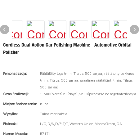
Cordless Dual Action Car Polishing Machine - Automotive Orbital
Polisher
Personalizacja:
Räätälöity logo (min. Tilaus: 500 sarjaa, räätälöity pakkaus
(min. Tilaus: 500 sarjaa, graafinen räätälöinti (min. Tilaus:
500 sarjaa)
Czas Realizacji:
1-500(pieces):50(days),>500(pieces):To be negotiated(days)
Miejsce Pochodzenia:
Kiina
Wysyłka:
Tukea merirahtia
Płatności:
L/C,D/A,D/P,T/T,Western Union,MoneyGram,OA
Numer Modelu:
R7171