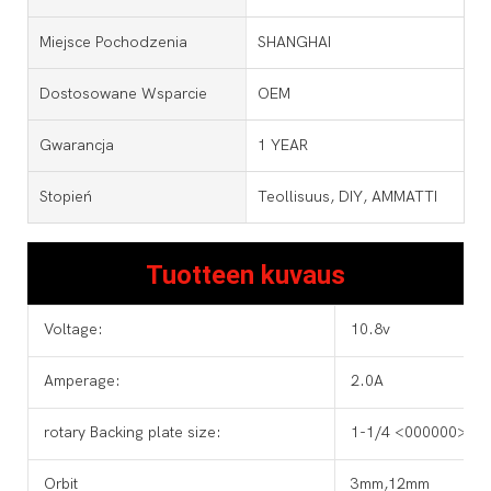
Miejsce Pochodzenia
SHANGHAI
Dostosowane Wsparcie
OEM
Gwarancja
1 YEAR
Stopień
Teollisuus, DIY, AMMATTI
Tuotteen kuvaus
Voltage:
10.8v
Amperage:
2.0A
rotary Backing plate size:
1-1/4 <000000>2in
Orbit
3mm,12mm