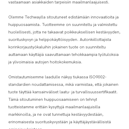
vastaamaan asiakkaiden tarpeisiin maailmanlaajuisesti.

Olemme Techwaylla sitoutuneet edistämään innovaatioita ja 
huippuosaamista. Tuotteemme on suunniteltu ja valmistettu 
huolellisesti, jotta ne takaavat poikkeuksellisen kestävyyden, 
suorituskyvyn ja helppokäyttöisyyden. Autonkiillottajista 
korinkorjaustyökaluihin jokainen tuote on suunniteltu 
auttamaan käyttäjiä saavuttamaan tehokkaampia työtuloksia 
ja ylivoimaisia ​​autojen hoitokokemuksia.

Omistautumisemme laadulle näkyy tiukassa ISO9002-
standardien noudattamisessa, mikä varmistaa, että jokainen 
tuote täyttää kansainväliset laatu- ja turvallisuussertifikaatit. 
Tämä sitoutuminen huippuosaamiseen on tehnyt 
tuotteistamme erittäin kysyttyjä maailmanlaajuisilla 
markkinoilla, ja ne ovat tunnettuja kestävyydestään, 
erinomaisesta suorituskyvystään ja käyttäjäystävällisistä 