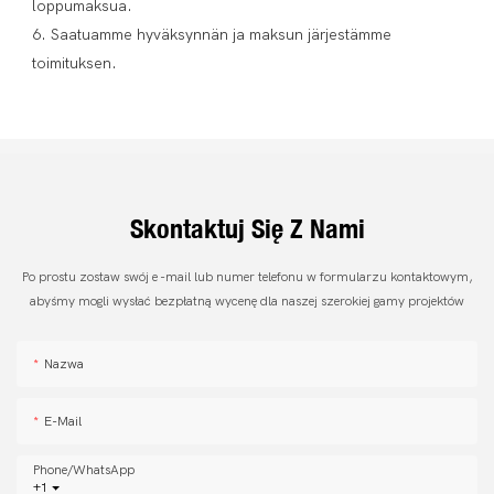
loppumaksua.

6. Saatuamme hyväksynnän ja maksun järjestämme 
toimituksen.

Skontaktuj Się Z Nami
Po prostu zostaw swój e -mail lub numer telefonu w formularzu kontaktowym,
abyśmy mogli wysłać bezpłatną wycenę dla naszej szerokiej gamy projektów
Nazwa
E-Mail
Phone/whatsApp
+1