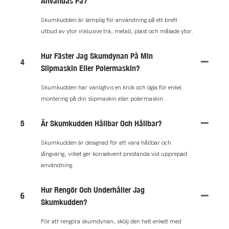
Användas På?
Skumkudden är lämplig för användning på ett brett
utbud av ytor inklusive trä, metall, plast och målade ytor.
Hur Fäster Jag Skumdynan På Min
4
Slipmaskin Eller Polermaskin?
Skumkudden har vanligtvis en krok och ögla för enkel
montering på din slipmaskin eller polermaskin.
5
Är Skumkudden Hållbar Och Hållbar?
Skumkudden är designad för att vara hållbar och
långvarig, vilket ger konsekvent prestanda vid upprepad
användning.
Hur Rengör Och Underhåller Jag
6
Skumkudden?
För att rengöra skumdynan, skölj den helt enkelt med