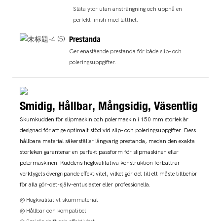
Släta ytor utan ansträngning och uppnå en
perfekt finish med lätthet.
Prestanda
Ger enastående prestanda för både slip- och
poleringsuppgifter.
Smidig, Hållbar, Mångsidig, Väsentlig
Skumkudden för slipmaskin och polermaskin i 150 mm storlek är
designad för att ge optimalt stöd vid slip- och poleringsuppgifter. Dess
hållbara material säkerställer långvarig prestanda, medan den exakta
storleken garanterar en perfekt passform för slipmaskinen eller
polermaskinen. Kuddens högkvalitativa konstruktion förbättrar
verktygets övergripande effektivitet, vilket gör det till ett måste tillbehör
för alla gör-det-själv-entusiaster eller professionella.
◎ Högkvalitativt skummaterial
◎ Hållbar och kompatibel