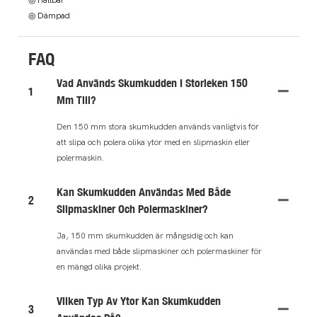
◎ Hållbar
◎ Dämpad
FAQ
Vad Används Skumkudden I Storleken 150
1
Mm Till?
Den 150 mm stora skumkudden används vanligtvis för
att slipa och polera olika ytor med en slipmaskin eller
polermaskin.
Kan Skumkudden Användas Med Både
2
Slipmaskiner Och Polermaskiner?
Ja, 150 mm skumkudden är mångsidig och kan
användas med både slipmaskiner och polermaskiner för
en mängd olika projekt.
Vilken Typ Av Ytor Kan Skumkudden
3