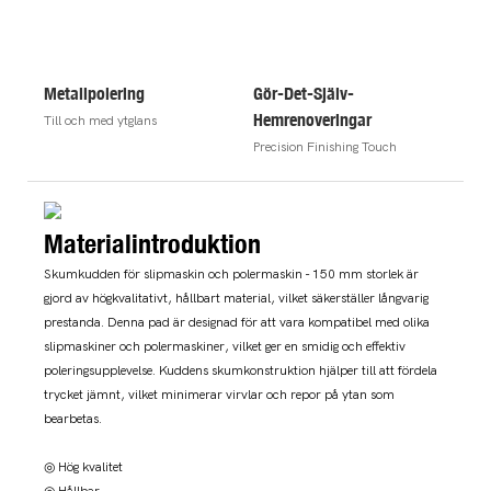
Metallpolering
Gör-Det-Själv-
Hemrenoveringar
Till och med ytglans
Precision Finishing Touch
Materialintroduktion
Skumkudden för slipmaskin och polermaskin - 150 mm storlek är
gjord av högkvalitativt, hållbart material, vilket säkerställer långvarig
prestanda. Denna pad är designad för att vara kompatibel med olika
slipmaskiner och polermaskiner, vilket ger en smidig och effektiv
poleringsupplevelse. Kuddens skumkonstruktion hjälper till att fördela
trycket jämnt, vilket minimerar virvlar och repor på ytan som
bearbetas.
◎ Hög kvalitet