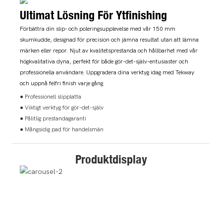
Ultimat Lösning För Ytfinishing
Förbättra din slip- och poleringsupplevelse med vår 150 mm
skumkudde, designad för precision och jämna resultat utan att lämna
märken eller repor. Njut av kvalitetsprestanda och hållbarhet med vår
högkvalitativa dyna, perfekt för både gör-det-själv-entusiaster och
professionella användare. Uppgradera dina verktyg idag med Tekway
och uppnå felfri finish varje gång.
● Professionell slipplatta
● Viktigt verktyg för gör-det-själv
● Pålitlig prestandagaranti
● Mångsidig pad för handelsmän
Produktdisplay