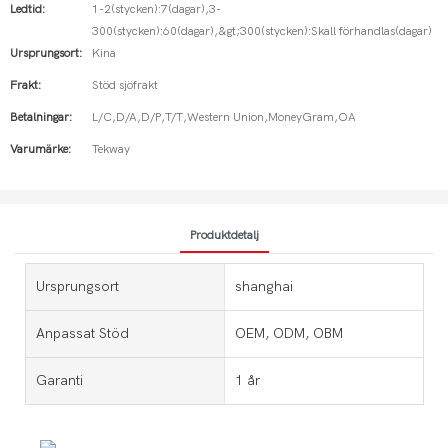
Ledtid:
1-2(stycken):7(dagar),3-
300(stycken):60(dagar),&gt;300(stycken):Skall förhandlas(dagar)
Ursprungsort:
Kina
Frakt:
Stöd sjöfrakt
Betalningar:
L/C,D/A,D/P,T/T,Western Union,MoneyGram,OA
Varumärke:
Tekway
Produktdetalj
Ursprungsort
shanghai
Anpassat Stöd
OEM, ODM, OBM
Garanti
1 år