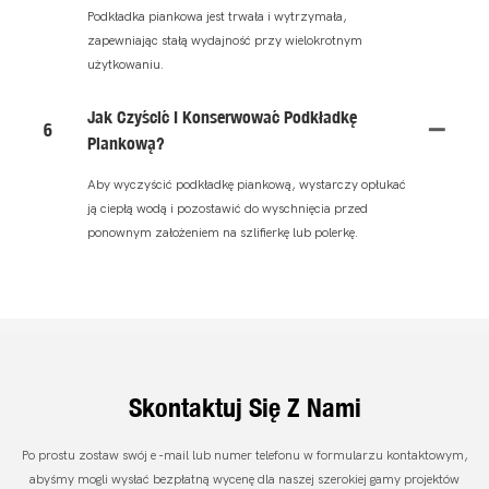
Podkładka piankowa jest trwała i wytrzymała,
zapewniając stałą wydajność przy wielokrotnym
użytkowaniu.
Jak Czyścić I Konserwować Podkładkę
6
Piankową?
Aby wyczyścić podkładkę piankową, wystarczy opłukać
ją ciepłą wodą i pozostawić do wyschnięcia przed
ponownym założeniem na szlifierkę lub polerkę.
Skontaktuj Się Z Nami
Po prostu zostaw swój e -mail lub numer telefonu w formularzu kontaktowym,
abyśmy mogli wysłać bezpłatną wycenę dla naszej szerokiej gamy projektów