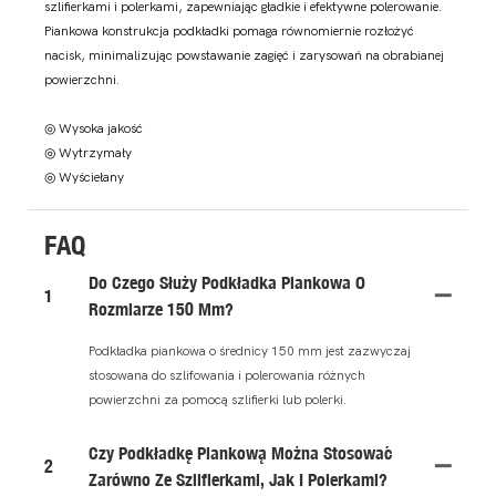
szlifierkami i polerkami, zapewniając gładkie i efektywne polerowanie.
Piankowa konstrukcja podkładki pomaga równomiernie rozłożyć
nacisk, minimalizując powstawanie zagięć i zarysowań na obrabianej
powierzchni.
◎ Wysoka jakość
◎ Wytrzymały
◎ Wyściełany
FAQ
Do Czego Służy Podkładka Piankowa O
1
Rozmiarze 150 Mm?
Podkładka piankowa o średnicy 150 mm jest zazwyczaj
stosowana do szlifowania i polerowania różnych
powierzchni za pomocą szlifierki lub polerki.
Czy Podkładkę Piankową Można Stosować
2
Zarówno Ze Szlifierkami, Jak I Polerkami?