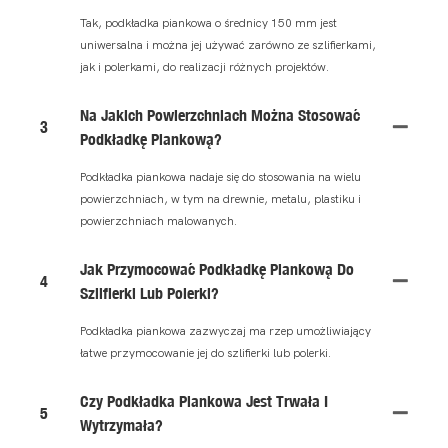
Tak, podkładka piankowa o średnicy 150 mm jest
uniwersalna i można jej używać zarówno ze szlifierkami,
jak i polerkami, do realizacji różnych projektów.
Na Jakich Powierzchniach Można Stosować
3
Podkładkę Piankową?
Podkładka piankowa nadaje się do stosowania na wielu
powierzchniach, w tym na drewnie, metalu, plastiku i
powierzchniach malowanych.
Jak Przymocować Podkładkę Piankową Do
4
Szlifierki Lub Polerki?
Podkładka piankowa zazwyczaj ma rzep umożliwiający
łatwe przymocowanie jej do szlifierki lub polerki.
Czy Podkładka Piankowa Jest Trwała I
5
Wytrzymała?