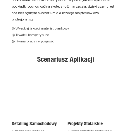
dopasowanie do szlifierki lub polerki. Wysokiej jakości wykonanie
podkładki podnosi ogólną skuteczność narzędzia, dzięki czemu jest
ona niezbędnym akcesorium dla każdego majsterkowicza i
profesjonalisty.
◎ Wysokiej jakości materiał piankowy
◎ Trwałe i kompatybilne
◎ Płynna praca i wydajność
Scenariusz Aplikacji
Detailing Samochodowy
Projekty Stolarskie
Osiągnij nieskazitelne
Gładkie rezultaty szlifowania