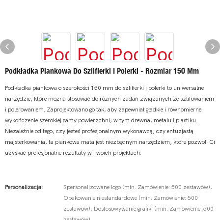
Podkładka Piankowa Do Szlifierki I Polerki - Rozmiar 150 Mm
Podkładka piankowa o szerokości 150 mm do szlifierki i polerki to uniwersalne
narzędzie, które można stosować do różnych zadań związanych ze szlifowaniem
i polerowaniem. Zaprojektowano go tak, aby zapewniał gładkie i równomierne
wykończenie szerokiej gamy powierzchni, w tym drewna, metalu i plastiku.
Niezależnie od tego, czy jesteś profesjonalnym wykonawcą, czy entuzjastą
majsterkowania, ta piankowa mata jest niezbędnym narzędziem, które pozwoli Ci
uzyskać profesjonalne rezultaty w Twoich projektach.
Personalizacja:
Spersonalizowane logo (min. Zamówienie: 500 zestawów),
Opakowanie niestandardowe (min. Zamówienie: 500
zestawów), Dostosowywanie grafiki (min. Zamówienie: 500
zestawów)