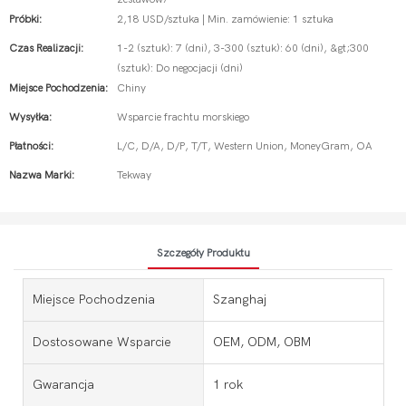
Próbki:
2,18 USD/sztuka | Min. zamówienie: 1 sztuka
Czas Realizacji:
1-2 (sztuk): 7 (dni), 3-300 (sztuk): 60 (dni), &gt;300
(sztuk): Do negocjacji (dni)
Miejsce Pochodzenia:
Chiny
Wysyłka:
Wsparcie frachtu morskiego
Płatności:
L/C, D/A, D/P, T/T, Western Union, MoneyGram, OA
Nazwa Marki:
Tekway
Szczegóły Produktu
Miejsce Pochodzenia
Szanghaj
Dostosowane Wsparcie
OEM, ODM, OBM
Gwarancja
1 rok