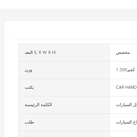
مخصص
البعد (l X W X H)
كجم1.300
وزن
CAR HAND
يكتب
ل السيارات
الكلمة الرئيسية
ح السيارات
طلب