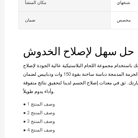
شنغهاي
مكان المنشأ
مخصص
ضمان
حل سهل لإصلاح الخدوش
ك باستخدام مجموعة اللحام البلاستيكية عالية الجودة لإصلاح
مصد السيارة. تتضمن هذه الحزمة المدمجة دباسة ساخنة بقوة 150 وات ودبابيس لضمان
ارتك. ثق في معدات إصلاح الجسم لدينا لتحقيق نتائج متفوقة
وأداء يدوم طويلاً.
● وصف المنتج 1
● وصف المنتج 2
● وصف المنتج 3
● وصف المنتج 4