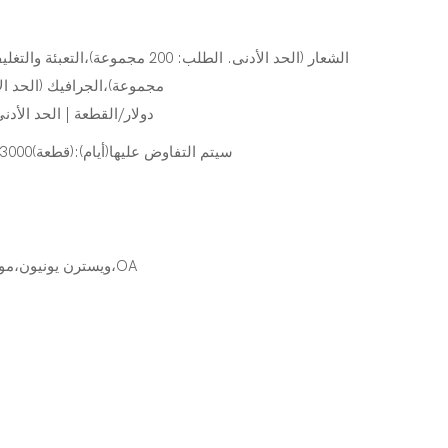
مجموعة)،الجرافيك (الحد الأدنى. ا
10.0 دولار/القطعة | الحد ال
1-3000(قطعة):31(أيام)،&gt;3000(قطعة):سيتم التفاوض عليها(أيام)
L/C،D/A،D/P،T/T،ويسترن يونيون،موني جرام،OA