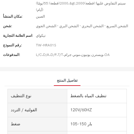
2000(قطعة):55(يومًا)،&gt;2000(قطعة):سيتم التفاوض عليها
(أيام)
الصين
مكان المنشأ:
الشحن السريع · الشحن البحري · الشحن البري · الشحن الجوي
شحن:
تيكواي
اسم العلامة التجارية:
TW-HRA01S
رقم النموذج:
L/C،D/A،D/P،T/T،ويسترن يونيون،موني جرام،OA
المدفوعات:
تفاصيل المنتج
تنظيف المياه بالضغط
نوع التنظيف
120V/60HZ
الفولتية / التردد
105-150 بار
ضغط