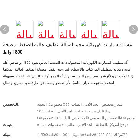
غسالة سيارات كهربائية محمولة، آلة تنظيف عالية الضغط، مضخة
1800 واط
آلة تنظيف السيارات الكهربائية المحمولة ذات الضغط العالي بقوة 1800 واط هي أداة
قوية وفعالة لتنظيف المركبات والأسطح الخارجية. بفضل مضخة الضغط العالية، يمكنها
إزالة الأوساخ والأتربة والبقع بسهولة من سيارتك أو الممر أو الفناء. إن قابلية نقله وسهولة
استخدامه تجعله خيارًا مناسبًا لأي شخص يبحث عن حل تنظيف سريع وفعال.
شعار مخصص (الحد الأدنى. الطلب: 500 مجموعة)، التعبئة
التخصيص:
والتغليف حسب الطلب (الحد الأدنى. الطلب: 500
مجموعة)،التخصيص الرسومي (الحد الأدنى. الطلب: 500 مجموعة)
61.0 دولارًا أمريكيًا/القطعة | الحد الأدنى الطلب : قطعة واحدة
عينات:
1-500(قطعة):70(يومًا)، 501-1000(قطعة):60(يومًا)، 1001-
مهلة: