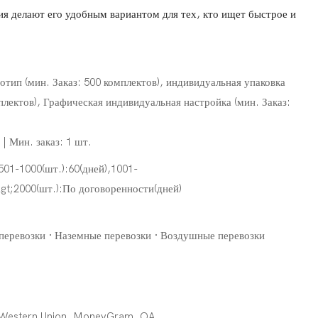
ия делают его удобным вариантом для тех, кто ищет быстрое и
тип (мин. Заказ: 500 комплектов), индивидуальная упаковка
мплектов), Графическая индивидуальная настройка (мин. Заказ:
| Мин. заказ: 1 шт.
,501-1000(шт.):60(дней),1001-
&gt;2000(шт.):По договоренности(дней)
перевозки · Наземные перевозки · Воздушные перевозки
, Western Union, MoneyGram, OA