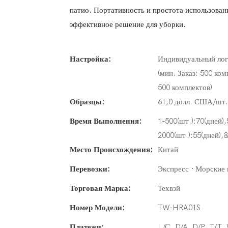
патио. Портативность и простота использован
эффективное решение для уборки.
Настройка:
Индивидуальный лого
(мин. Заказ: 500 ко
500 комплектов)
Образцы:
61,0 долл. США/шт. 
Время Выполнения:
1-500(шт.):70(дней)
2000(шт.):55(дней),
Место Происхождения:
Китай
Перевозки:
Экспресс · Морские 
Торговая Марка:
Техвэй
Номер Модели:
TW-HRA01S
Платежи:
L/C, D/A, D/P, T/T