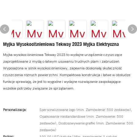
Myjka Wysokociśnieniowa Tekway 2023 Myjka Elektryczna
Myjka wysokociśnieniowa Tekway 2023 to wydajne urządzenie czyszczące
zaprojektowane z myślą o łatwym usuwaniu trudnych plam i zabrudzeń.
Wyposażona w silnik wysokociśnieniowy, zapewnia doskonałą skuteczność
czyszczenia różnych powierzchni. Kompaktowa konstrukcja i łatwe w obsłudze
funkcje sprawiają, że jest to wygodne i wydajne rozwiązanie zaspokajające
wszelkie potrzeby związane ze sprzątaniem.
Personalizacja:
Spersonalizowane logo (min. Zamówienie: 500 zestawów),
Opakowanie niestandardowe (min. Zamówienie: 500
zestawów), Dostosowywanie grafiki (min. Zamówienie: 500
zestawów)
Próbki:
100,00 USD/sztuka | Min. zamówienie: 1 sztuka