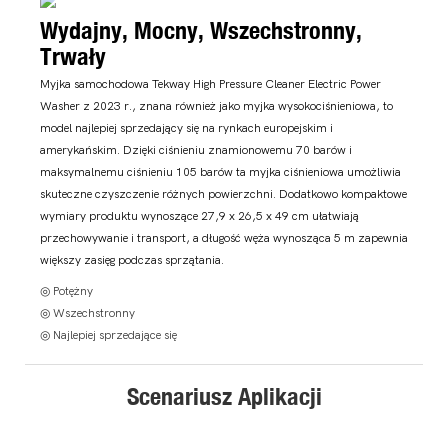
Wydajny, Mocny, Wszechstronny,
Trwały
Myjka samochodowa Tekway High Pressure Cleaner Electric Power
Washer z 2023 r., znana również jako myjka wysokociśnieniowa, to
model najlepiej sprzedający się na rynkach europejskim i
amerykańskim. Dzięki ciśnieniu znamionowemu 70 barów i
maksymalnemu ciśnieniu 105 barów ta myjka ciśnieniowa umożliwia
skuteczne czyszczenie różnych powierzchni. Dodatkowo kompaktowe
wymiary produktu wynoszące 27,9 x 26,5 x 49 cm ułatwiają
przechowywanie i transport, a długość węża wynosząca 5 m zapewnia
większy zasięg podczas sprzątania.
◎ Potężny
◎ Wszechstronny
◎ Najlepiej sprzedające się
Scenariusz Aplikacji