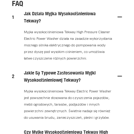
FAQ
Jak Działa Myjka Wysokociśnieniowa
1
Tekway?
Myjka wysokociśnieniowa Tekway High Pressure Cleaner
Electric Power Washer działa na zasadzie wykorzystania
mocnego silnika elektrycznego do pompowania wody
przez dyszę pod wysokim ciśnieniem, co umożliwia
łatwe czyszczenie różnych powierzchni.
Jakie Są Typowe Zastosowania Myjki
2
Wysokociśnieniowej Tekway?
Myjka wysokociśnieniowa Tekway Electric Power Washer
jest powszechnie stosowana do czyszczenia pojazdów,
mebli ogrodowych, tarasów, podjazdów i innych
powierzchni zewnętrznych. Świetnie nadaje się również
do usuwania brudu, zanieczyszczeń, pleśni i grzybów.
Czy Myjkę Wysokociśnieniową Tekway High