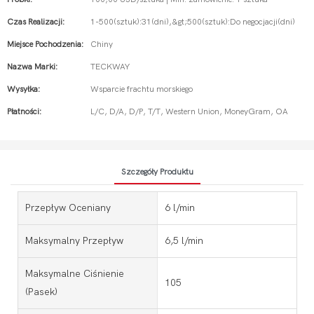
Czas Realizacji:
1-500(sztuk):31(dni),&gt;500(sztuk):Do negocjacji(dni)
Miejsce Pochodzenia:
Chiny
Nazwa Marki:
TECKWAY
Wysyłka:
Wsparcie frachtu morskiego
Płatności:
L/C, D/A, D/P, T/T, Western Union, MoneyGram, OA
Szczegóły Produktu
Przepływ Oceniany
6 l/min
Maksymalny Przepływ
6,5 l/min
Maksymalne Ciśnienie
105
(pasek)