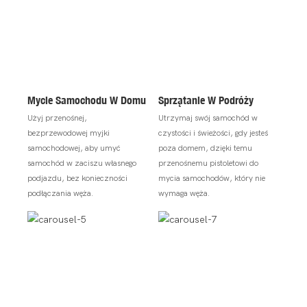
Mycie Samochodu W Domu
Sprzątanie W Podróży
Użyj przenośnej,
Utrzymaj swój samochód w
bezprzewodowej myjki
czystości i świeżości, gdy jesteś
samochodowej, aby umyć
poza domem, dzięki temu
samochód w zaciszu własnego
przenośnemu pistoletowi do
podjazdu, bez konieczności
mycia samochodów, który nie
podłączania węża.
wymaga węża.