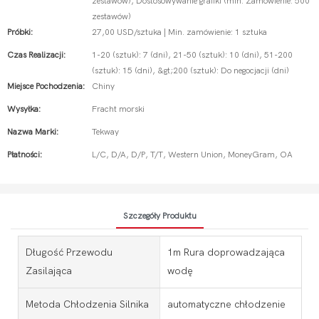
zestawów), Dostosowywanie grafiki (min. Zamówienie: 500
zestawów)
Próbki:
27,00 USD/sztuka | Min. zamówienie: 1 sztuka
Czas Realizacji:
1-20 (sztuk): 7 (dni), 21-50 (sztuk): 10 (dni), 51-200
(sztuk): 15 (dni), &gt;200 (sztuk): Do negocjacji (dni)
Miejsce Pochodzenia:
Chiny
Wysyłka:
Fracht morski
Nazwa Marki:
Tekway
Płatności:
L/C, D/A, D/P, T/T, Western Union, MoneyGram, OA
Szczegóły Produktu
Długość Przewodu
1m Rura doprowadzająca
Zasilająca
wodę
Metoda Chłodzenia Silnika
automatyczne chłodzenie