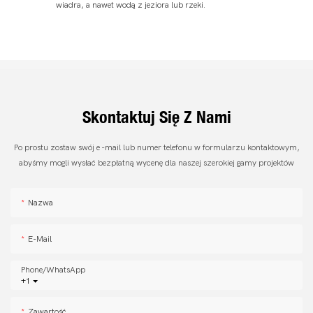
wiadra, a nawet wodą z jeziora lub rzeki.
Skontaktuj Się Z Nami
Po prostu zostaw swój e -mail lub numer telefonu w formularzu kontaktowym,
abyśmy mogli wysłać bezpłatną wycenę dla naszej szerokiej gamy projektów
Nazwa
E-Mail
Phone/whatsApp
+1
Zawartość