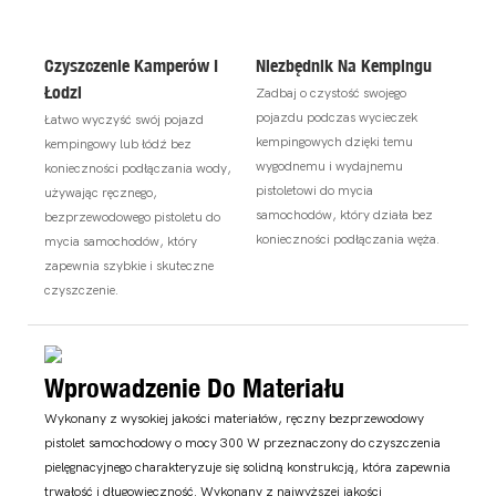
Czyszczenie Kamperów I
Niezbędnik Na Kempingu
Łodzi
Zadbaj o czystość swojego
pojazdu podczas wycieczek
Łatwo wyczyść swój pojazd
kempingowych dzięki temu
kempingowy lub łódź bez
wygodnemu i wydajnemu
konieczności podłączania wody,
pistoletowi do mycia
używając ręcznego,
samochodów, który działa bez
bezprzewodowego pistoletu do
konieczności podłączania węża.
mycia samochodów, który
zapewnia szybkie i skuteczne
czyszczenie.
Wprowadzenie Do Materiału
Wykonany z wysokiej jakości materiałów, ręczny bezprzewodowy
pistolet samochodowy o mocy 300 W przeznaczony do czyszczenia
pielęgnacyjnego charakteryzuje się solidną konstrukcją, która zapewnia
trwałość i długowieczność. Wykonany z najwyższej jakości