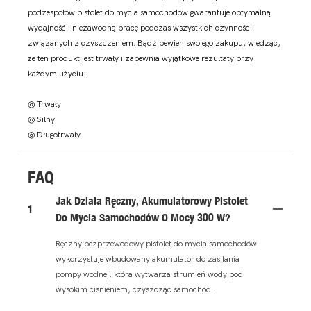
podzespołów pistolet do mycia samochodów gwarantuje optymalną
wydajność i niezawodną pracę podczas wszystkich czynności
związanych z czyszczeniem. Bądź pewien swojego zakupu, wiedząc,
że ten produkt jest trwały i zapewnia wyjątkowe rezultaty przy
każdym użyciu.
◎ Trwały
◎ Silny
◎ Długotrwały
FAQ
Jak Działa Ręczny, Akumulatorowy Pistolet
1
Do Mycia Samochodów O Mocy 300 W?
Ręczny bezprzewodowy pistolet do mycia samochodów
wykorzystuje wbudowany akumulator do zasilania
pompy wodnej, która wytwarza strumień wody pod
wysokim ciśnieniem, czyszcząc samochód.