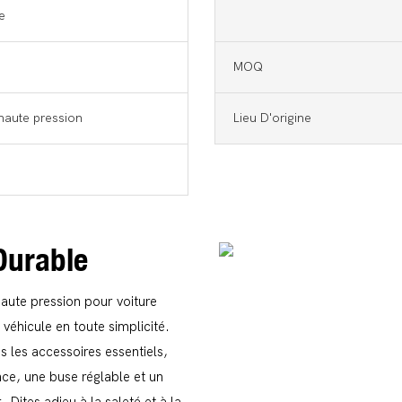
e
MOQ
haute pression
Lieu D'origine
 Durable
aute pression pour voiture
éhicule en toute simplicité.
s les accessoires essentiels,
ce, une buse réglable et un
ites adieu à la saleté et à la