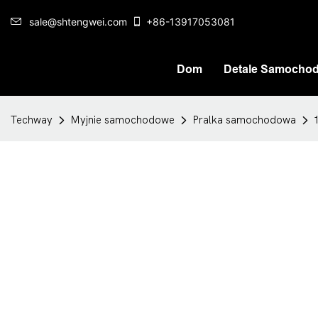
sale@shtengwei.com
+86-13917053081
Dom
Detale Samocho
Techway
Myjnie samochodowe
Pralka samochodowa