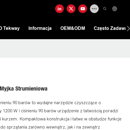
O Tekway
Informacja
OEM&ODM
Często Zadawan
Myjka Strumieniowa
nieniu 90 barów to wydajne narzędzie czyszczące o
y 1200 W i ciśnieniu 90 barów urządzenie z łatwością poradzi
 i kurzem. Kompaktowa konstrukcja i łatwe w obsłudze funkcje
ię do sprzątania zarówno wewnątrz, jak i na zewnątrz