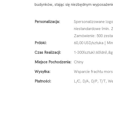
budynków, stając się niezbędnym wyposaże
Personalizacja:
Spersonalizowane logo
niestandardowe (min. 
Zamówienie: 500 zest
Próbki:
60,00 USD/sztuka | Min
Czas Realizacji:
1-300(sztuk):60(dni),&g
Miejsce Pochodzenia:
Chiny
Wysyłka:
Wsparcie frachtu mors
Płatności:
L/C, D/A, D/P, T/T, 