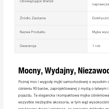
Obowiązujące Branże
naprawcze
Źródło Zasilania
Elektryczn
Nazwa Produktu
Myjka wys
Gwarancja
1 rok
Mocny, Wydajny, Niezawo
Poznaj moc i wygodę myjki samochodowej o wysokim ci
ciśnieniu 90 barów, zaprojektowanej z myślą o łatwym
pojazdu. Ta elegancka i kompaktowa myjka ciśnieniow
wszystkie niezbędne akcesoria, w tym wąż wysokociśnie
regulowaną dyszę i spieniacz, co zapewnia dokładne my