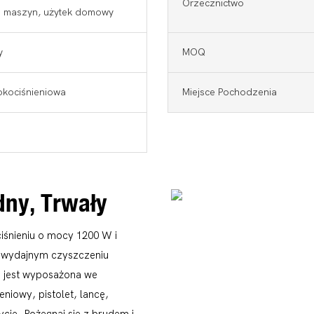
Orzecznictwo
 maszyn, użytek domowy
y
MOQ
okociśnieniowa
Miejsce Pochodzenia
dny, Trwały
śnieniu o mocy 1200 W i
 i wydajnym czyszczeniu
a jest wyposażona we
niowy, pistolet, lancę,
cie. Pożegnaj się z brudem i