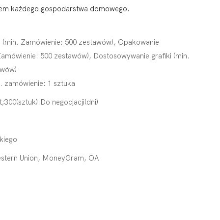
niem każdego gospodarstwa domowego.
 (min. Zamówienie: 500 zestawów), Opakowanie
Zamówienie: 500 zestawów), Dostosowywanie grafiki (min.
awów)
. zamówienie: 1 sztuka
t;300(sztuk):Do negocjacji(dni)
kiego
Western Union, MoneyGram, OA