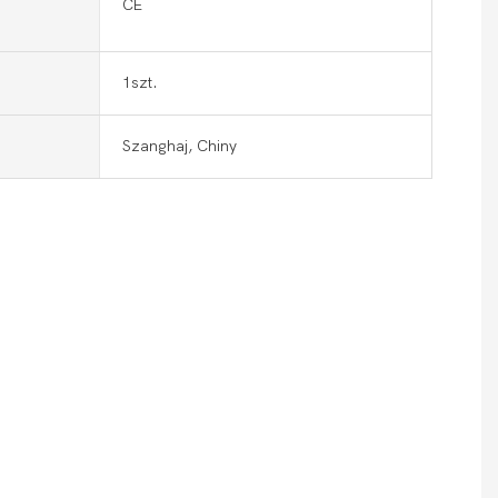
CE
1szt.
Szanghaj, Chiny