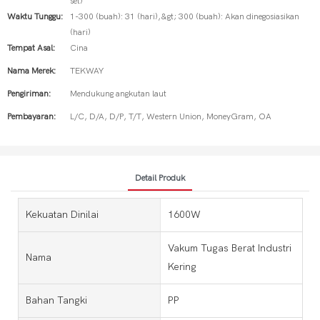
set)
Waktu Tunggu:
1-300 (buah): 31 (hari),&gt; 300 (buah): Akan dinegosiasikan
(hari)
Tempat Asal:
Cina
Nama Merek:
TEKWAY
Pengiriman:
Mendukung angkutan laut
Pembayaran:
L/C, D/A, D/P, T/T, Western Union, MoneyGram, OA
Detail Produk
Kekuatan Dinilai
1600W
Vakum Tugas Berat Industri
Nama
Kering
Bahan Tangki
PP