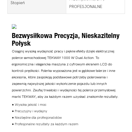
Stopień
PROFESJONALNE
Bezwysiłkowa Precyzja, Nieskazitelny
Połysk
Osiągnij wysoką wydajność pracy i piękne efekty dzięki elektrycznej
polerce samochodowej TEKWAY 1000 W Dual Action. To
ergonomiczna i elegancka maszyna z cyfrowym ekranem LCD do
kontroli prędkości. Polerka wyposażona jest w gąbkowe talerze i inne
akcesoria, które zaspokoją podstawowe potrzeby polerowania i
zapewnią najwyższej jakości wykończenie pojazdu lub innych
powierzchni. Zaufaj trwałości i wydajności tej polerce przemysłowej
marki TEKWAY, aby za każdym razem uzyskać znakomite rezultaty.
● Wysoka jakość i moc
● Precyzyjny i wydajny
● Niezbędne dla profesjonalistów
● Profesjonalne rezultaty za każdym razem