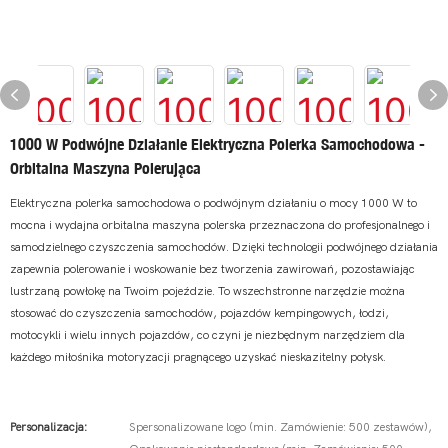
1000 W Podwójne Działanie Elektryczna Polerka Samochodowa -
Orbitalna Maszyna Polerująca
Elektryczna polerka samochodowa o podwójnym działaniu o mocy 1000 W to
mocna i wydajna orbitalna maszyna polerska przeznaczona do profesjonalnego i
samodzielnego czyszczenia samochodów. Dzięki technologii podwójnego działania
zapewnia polerowanie i woskowanie bez tworzenia zawirowań, pozostawiając
lustrzaną powłokę na Twoim pojeździe. To wszechstronne narzędzie można
stosować do czyszczenia samochodów, pojazdów kempingowych, łodzi,
motocykli i wielu innych pojazdów, co czyni je niezbędnym narzędziem dla
każdego miłośnika motoryzacji pragnącego uzyskać nieskazitelny połysk.
Personalizacja:
Spersonalizowane logo (min. Zamówienie: 500 zestawów),