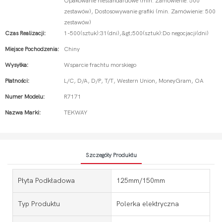
Opakowanie niestandardowe (min. Zamówienie: 500
zestawów), Dostosowywanie grafiki (min. Zamówienie: 500
zestawów)
Czas Realizacji:
1-500(sztuk):31(dni),&gt;500(sztuk):Do negocjacji(dni)
Miejsce Pochodzenia:
Chiny
Wysyłka:
Wsparcie frachtu morskiego
Płatności:
L/C, D/A, D/P, T/T, Western Union, MoneyGram, OA
Numer Modelu:
R7171
Nazwa Marki:
TEKWAY
Szczegóły Produktu
Płyta Podkładowa
125mm/150mm
Typ Produktu
Polerka elektryczna