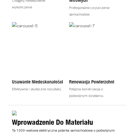
Wirowych
Osiągnij nieskazitelne
wykończenie.
Profesjonalne czyszczenie
samochodów.
Usuwanie Niedoskonałości
Renowacja Powierzchni
Efektywne i skuteczne rezultaty.
Potężna konstrukcja o
podwójnym działaniu.
Wprowadzenie Do Materiału
Ta 1000-watowa elektryczna polerka samochodowa o podwójnym