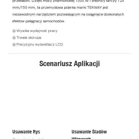
przekładni. Dzięki mocy znamionowej 1000 W i średnicy tarczy 125
mm/150 mm, ta przemysłowa polerka marki TEKWAY jest
niezawodnym narzędziem pozwalającym na osiągnięcie doskonałych
efektów pielęgnacji samochodów.
◎ Wysoka wydajność pracy
◎ Trwała skorupa
◎ Precyzyjny wyświetlacz LCD
Scenariusz Aplikacji
Usuwanie Rys
Usuwanie Śladów